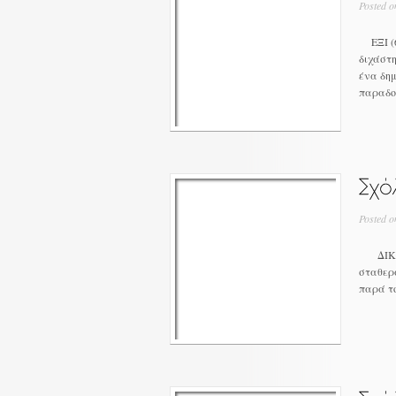
Posted o
ΕΞΙ (6
διχάστη
ένα δημ
παραδοχ
Posted o
ΔΙΚΗ Χ
σταθερά
παρά το