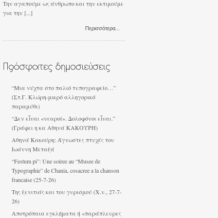
Την αγαπούμε ως άνθρωπο και την εκτιμούμε
για την [...]
Περισσότερα...
“Μια νύχτα στο παλιό τυπογραφείο…”
(Στ.Γ. Κλώρη-μικρό αλληγορικό
παραμύθι)
“Δεν εἶναι «νεαροί». Δολοφόνοι εἶναι.”
(Γράφει η κα Αθηνά ΚΑΚΟΥΡΗ)
Αθηνά Κακούρη: Άγνωστες πτυχές του
Ιωάννη Μεταξά
“Festum pi”: Une soiree au “Musee de
Typographie” de Chania, cosacree a la chanson
francaise (25-7-26)
Της ξενιτιάς και του γυρισμού (Χ.ν., 27-7-
26)
Αποτρόπαια εγκλήματα ή «παράπλευρες