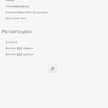
Oldboy
www.kalaitzoglou.gr
Σπουδαστήριο Νέου Ελληνισμού
Χανιώτικα Νεα
Σύνδεση
Κανάλι
RSS
άρθρων
Κανάλι
RSS
σχολίων