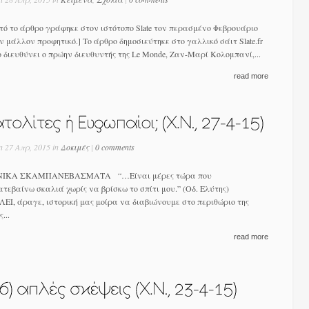
το άρθρο γράφηκε στον ιστότοπο Slate τον περασμένο Φεβρουάριο
ν μάλλον προφητικό.] Το άρθρο δημοσιεύτηκε στο γαλλικό σάιτ Slate.fr
ο διευθύνει ο πρώην διευθυντής της Le Monde, Ζαν-Μαρί Κολομπανί,...
read more
n 27 Απρ, 2015 in
Δοκιμές
|
0 comments
Α ΣΚΑΜΠΑΝΕΒΑΣΜΑΤΑ “…Είναι μέρες τώρα που
τεβαίνω σκαλιά χωρίς να βρίσκω το σπίτι μου.” (Οδ. Ελύτης)
Ι, άραγε, ιστορική μας μοίρα να διαβιώνουμε στο περιθώριο της
...
read more