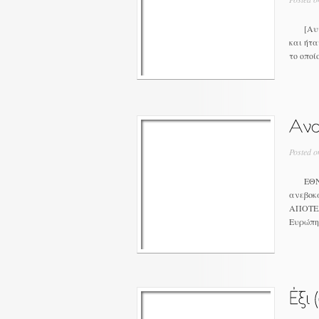
[Αυτό 
και ήτα
το οποί
Posted o
ΕΘΝΙΚ
ανεβοκα
ΑΠΟΤΕΛΕ
Ευρώπης