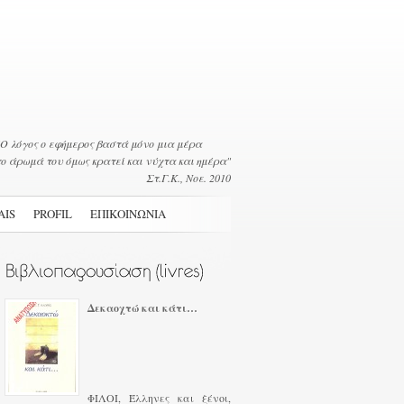
"Ο λόγος ο εφήμερος βαστά μόνο μια μέρα
το άρωμά του όμως κρατεί και νύχτα και ημέρα"
Στ.Γ.Κ., Νοε. 2010
AIS
PROFIL
ΕΠΙΚΟΙΝΩΝΙΑ
Δεκαοχτώ και κάτι…
ΦΙΛΟΙ, Έλληνες και ξένοι,