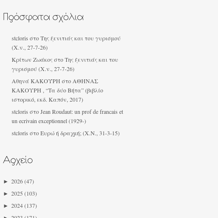
stcloris
στο
Της ξενιτιάς και του γυρισμού
(Χ.ν., 27-7-26)
Κρίτων Ζωάκος στο
Της ξενιτιάς και του
γυρισμού (Χ.ν., 27-7-26)
Αθηνά ΚΑΚΟΎΡΗ
στο
ΑΘΗΝΑΣ
ΚΑΚΟΥΡΗ , “Τα δύο Βήτα” (βιβλίο
ιστορικό, εκδ. Καπόν, 2017)
stcloris
στο
Jean Roudaut: un prof de francais et
un ecrivain exceptionnel (1929-)
stcloris
στο
Ευρώ ή δραχμή; (Χ.Ν., 31-3-15)
►
2026
(47)
►
2025
(103)
►
2024
(137)
►
2023
(171)