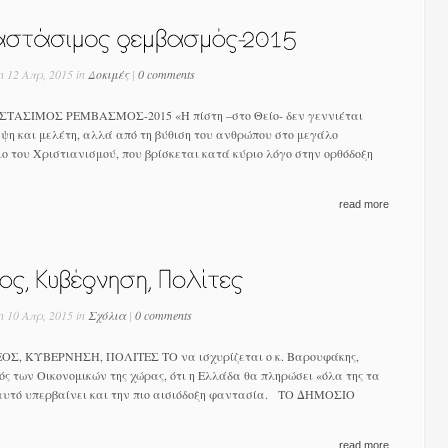
n 12 Απρ, 2015 in
Δοκιμές
|
0 comments
ΣΙΜOΣ ΡΕΜΒΑΣΜΟΣ-2015 «Η πίστη –στο Θείο- δεν γεννιέται
ψη και μελέτη, αλλά από τη βύθιση του ανθρώπου στο μεγάλο
ο του Χριστιανισμού, που βρίσκεται κατά κύριο λόγο στην ορθόδοξη
read more
n 10 Απρ, 2015 in
Σχόλια
|
0 comments
 ΚΥΒΕΡΝΗΣΗ, ΠΟΛΙΤΕΣ ΤΟ να ισχυρίζεται ο κ. Βαρουφάκης,
ς των Οικονομικών της χώρας, ότι η Ελλάδα θα πληρώσει «όλα της τα
 αυτό υπερβαίνει και την πιο αισιόδοξη φαντασία. ΤΟ ΔΗΜΟΣΙΟ
read more