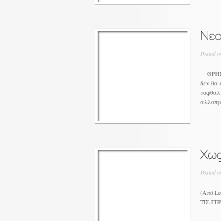
Posted o
ΘΡΗΣΚΕ
δεν θα 
«οφθαλμ
αλλοπρ
Posted o
(Από L
ΤΙΣ ΓΕ