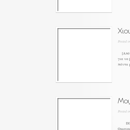
Posted o
[Από Ι
για να
πάντα μ
Posted o
ΠΟΛΙΤ
Οικονομ