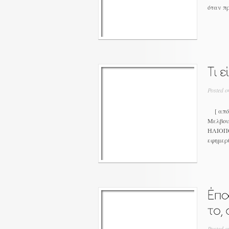
όταν π
Posted o
[ από h
Μελβου
ΗΛΙΟΠΟΥ
εφημερί
Posted o