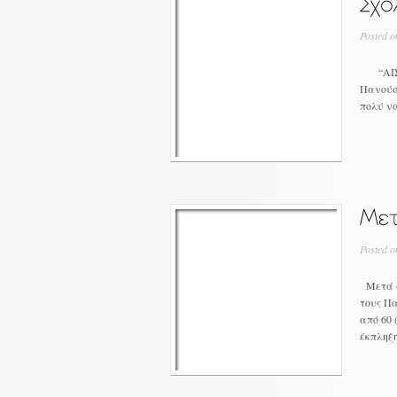
Posted o
“ΑΙΣΙΟ
Πανούσ
πολύ να
Posted o
Μετά α
τους Πα
από 60 
έκπληξη,