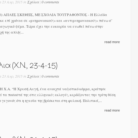
n 23 Απρ, 2015 in
Σχόλια
|
0 comments
) ΑΠΛΕΣ ΣΚΕΨΕΙΣ, ΜΕ ΣΧΟΛΙΑ ΤΟΥΓΡΑΦΟΝΤΟΣ - Η Ελλάδα
κε επί χρόνια σε «μνημονιακούς» και «αντιμνημονιακούς» πάνω σ’
αγωγικό ψέμα. Τώρα έχει την ευκαιρία να ενωθεί πάνω στην
ή της απλής...
read more
n 23 Απρ, 2015 in
Σχόλια
|
0 comments
.Α. “Η Χρυσή Αυγή, ένα ανοιχτά ναζιστικό κόμμα, κράτησε
 τα ποσοστά της στις ελληνικές εκλογές, κερδίζοντας την τρίτη θέση
 γεγονός ότι η ηγεσία της βρίσκεται στη φυλακή. Πολιτικά,...
read more