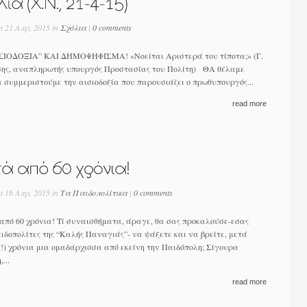
n 21 Απρ, 2015 in
Σχόλια
|
0 comments
ΔΟΞΙΑ” ΚΑΙ ΔΗΜΟΨΗΦΙΣΜΑ! «Νοείται Αριστερά του τίποτα;» (Γ.
ης, αναπληρωτής υπουργός Προστασίας του Πολίτη) ΘΑ θέλαμε
 συμμεριστούμε την αισιοδοξία που παρουσιάζει ο πρωθυπουργός...
read more
n 16 Απρ, 2015 in
Τα Παιδοπολίτικα
|
0 comments
πό 60 χρόνια! Τί συναισθήματα, άραγε, θα σας προκαλούσε-εσας
ιδοπολίτες της “Καλής Παναγιάς”- να ψάξετε και να βρείτε, μετά
(!) χρόνια μια ομαδάρχισσα από εκείνη την Παιδόπολη; Σίγουρα
...
read more