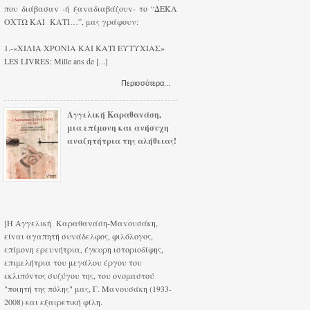
που διάβασαν -ή ξαναδιαβάζουν- το “ΔΕΚΑ
ΟΧΤΩ ΚΑΙ ΚΑΤΙ…”, μας γράφουν:
1.-«ΧΙΛΙΑ ΧΡΟΝΙΑ ΚΑΙ ΚΑΤΙ ΕΥΤΥΧΙΑΣ»
LES LIVRES: Mille ans de [...]
Περισσότερα...
Αγγελική Καραθανάση,
μια επίμονη και ανήσυχη
αναζητήτρια της αλήθειας!
[Η Αγγελική Καραθανάση-Μανουσάκη,
είναι αγαπητή συνάδελφος, φιλόλογος,
επίμονη ερευνήτρια, έγκυρη ιστοριοδίφης,
επιμελήτρια του μεγάλου έργου του
εκλιπόντος συζύγου της, του ονομαστού
"ποιητή της πόλης" μας, Γ. Μανουσάκη (1933-
2008) και εξαιρετική φίλη.