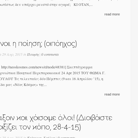
ρωτίστως δεν υπάρχει ρευστό στην αγορά; ΚΙ ΟΤΑΝ,...
read more
n 29 Απρ, 2015 in
Ποιηση
|
0 comments
ttp://neoskosmos.com/news/el/node/48381] Σκεπτόγραμμα
ρνιώτικα Ποιητικά Περιπαροικιακά 24 Apr 2015 ΤΟΥ ΘΩΜΑ Γ.
ΛΟΥ Τις τελευταίες δύο Πέμπτες (9 και 16 Απριλίου ’15), η
δα μας «Νέος Κόσμος» της...
read more
n 28 Απρ, 2015 in
Κείμενα
,
Σχόλια
|
0 comments