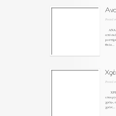
Posted o
ΑΝΑΣΤΑ
από σκέ
μυστήρι
Θεία...
Posted o
ΧΡΕΟΣ,
υπουργό
χρέη»,
χρέος...