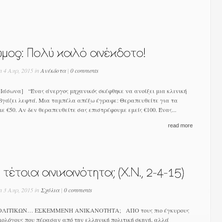
n 4 Απρ, 2015 in
Ανέκδοτα
|
0 comments
άσωνα] “Ένας άνεργος μηχανικός σκέφθηκε να ανοίξει μια κλινική
 βγάζει λεφτά. Μια ταμπέλα απέξω έγραφε: Θεραπευθείτε για τα
ε €50. Αν δεν θεραπευθείτε σας επιστρέφουμε εμείς €100. Ένας...
read more
n 3 Απρ, 2015 in
Σχόλια
|
0 comments
ΙΚΩΝ… ΕΣΚΕΜΜΕΝΗ ΑΝΙΚΑΝΟΤΗΤΑ; ΑΠΟ τους πιο έγκυρους
ολόγους που πέρασαν από την ελληνική πολιτική σκηνή, αλλά