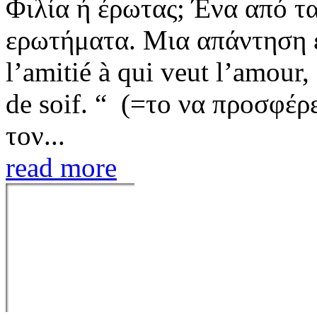
Φιλία ή έρωτας; Ένα από τ
ερωτήματα. Μια απάντηση ε
l’amitié à qui veut l’amour,
de soif. “ (=το να προσφέρε
τον...
read more