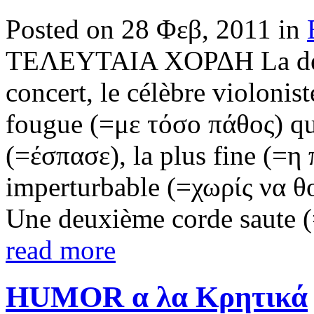
Posted on 28 Φεβ, 2011 in
ΤΕΛΕΥΤΑΙΑ ΧΟΡΔΗ La dern
concert, le célèbre violonis
fougue (=με τόσο πάθος) qu
(=έσπασε), la plus fine (=η π
imperturbable (=χωρίς να θο
Une deuxième corde saute (
read more
HUMOR α λα Κρητικά