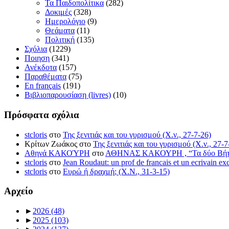
Τα Παιδοπολίτικα
(282)
Δοκιμές
(328)
Ημερολόγιο
(9)
Θεάματα
(11)
Πολιτική
(135)
Σχόλια
(1229)
Ποιηση
(341)
Ανέκδοτα
(157)
Παραθέματα
(75)
En français
(191)
Βιβλιοπαρουσίαση (livres)
(10)
Πρόσφατα σχόλια
stcloris
στο
Της ξενιτιάς και του γυρισμού (Χ.ν., 27-7-26)
Κρίτων Ζωάκος στο
Της ξενιτιάς και του γυρισμού (Χ.ν., 27-7
Αθηνά ΚΑΚΟΎΡΗ
στο
ΑΘΗΝΑΣ ΚΑΚΟΥΡΗ , “Τα δύο Βήτα” (
stcloris
στο
Jean Roudaut: un prof de francais et un ecrivain ex
stcloris
στο
Ευρώ ή δραχμή; (Χ.Ν., 31-3-15)
Αρχείο
►
2026
(48)
►
2025
(103)