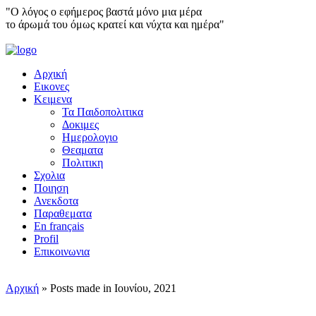
"Ο λόγος ο εφήμερος βαστά μόνο μια μέρα
το άρωμά του όμως κρατεί και νύχτα και ημέρα"
Αρχική
Εικονες
Κειμενα
Τα Παιδοπολιτικα
Δοκιμες
Ημερολογιο
Θεαματα
Πολιτικη
Σχολια
Ποιηση
Ανεκδοτα
Παραθεματα
En français
Profil
Επικοινωνια
Αρχική
»
Posts made in Ιουνίου, 2021