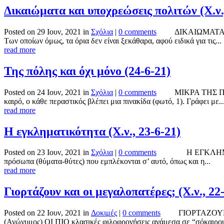
Δικαιώματα και υποχρεώσεις πολιτών (Χ.ν.,
Posted on 29 Ιουν, 2021 in
Σχόλια
|
0 comments
ΔΙΚΑΙΩΜΑΤΑ ΚΑΙ 
Των οποίων όμως, τα όρια δεν είναι ξεκάθαρα, αφού ειδικά για τις...
read more
Της πόλης και όχι μόνο (24-6-21)
Posted on 24 Ιουν, 2021 in
Σχόλια
|
0 comments
ΜΙΚΡΑ ΤΗΣ ΠΟΛΗΣ Κ
καιρό, ο κάθε περαστικός βλέπει μια πινακίδα (φωτό, 1). Γράφει με..
read more
Η εγκληματικότητα (Χ.ν., 23-6-21)
Posted on 23 Ιουν, 2021 in
Σχόλια
|
0 comments
Η ΕΓΚΛΗΜΑΤΙΚΟΤΗΤ
πρόσωπα (θύματα-θύτες) που εμπλέκονται σ’ αυτό, όπως και η...
read more
Γιορτάζουν και οι μεγαλοπατέρες; (Χ.ν., 22
Posted on 22 Ιουν, 2021 in
Δοκιμές
|
0 comments
ΓΙΟΡΤΑΖΟΥΝ ΟΙ ΜΕ
(Ανώνυμος) ΟΙ ΠΙΟ κλασικές φιλοφρονήσεις ανάμεσα σε “σόκαιρου