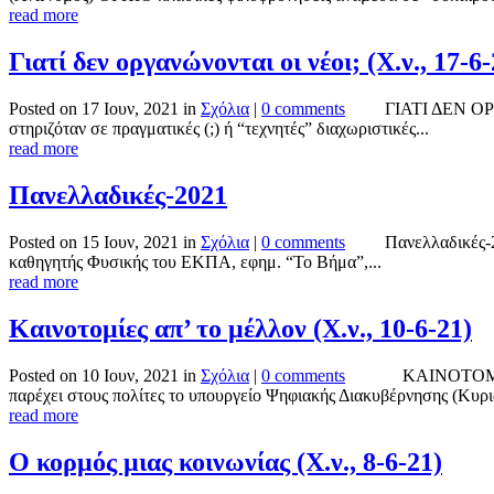
read more
Γιατί δεν οργανώνονται οι νέοι; (Χ.ν., 17-6-
Posted on 17 Ιουν, 2021 in
Σχόλια
|
0 comments
ΓΙΑΤΙ ΔΕΝ ΟΡΓΑΝΩΝ
στηριζόταν σε πραγματικές (;) ή “τεχνητές” διαχωριστικές...
read more
Πανελλαδικές-2021
Posted on 15 Ιουν, 2021 in
Σχόλια
|
0 comments
Πανελλαδικές-2021 “
καθηγητής Φυσικής του ΕΚΠΑ, εφημ. “Το Βήμα”,...
read more
Καινοτομίες απ’ το μέλλον (Χ.ν., 10-6-21)
Posted on 10 Ιουν, 2021 in
Σχόλια
|
0 comments
ΚΑΙΝΟΤΟΜΙΕΣ ΑΠΟ 
παρέχει στους πολίτες το υπουργείο Ψηφιακής Διακυβέρνησης (Κυριά
read more
Ο κορμός μιας κοινωνίας (Χ.ν., 8-6-21)