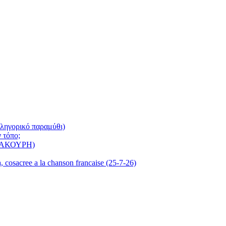
λληγορικό παραμύθι)
 τόπο;
ά ΚΑΚΟΥΡΗ)
 cosacree a la chanson francaise (25-7-26)