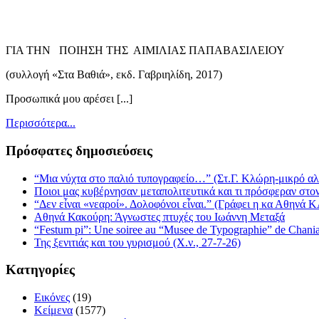
ΓΙΑ ΤΗΝ ΠΟΙΗΣΗ ΤΗΣ ΑΙΜΙΛΙΑΣ ΠΑΠΑΒΑΣΙΛΕΙΟΥ
(συλλογή «Στα Βαθιά», εκδ. Γαβριηλίδη, 2017)
Προσωπικά μου αρέσει [...]
Περισσότερα...
Πρόσφατες δημοσιεύσεις
“Μια νύχτα στο παλιό τυπογραφείο…” (Στ.Γ. Κλώρη-μικρό α
Ποιοι μας κυβέρνησαν μεταπολιτευτικά και τι πρόσφεραν στον
“Δεν εἶναι «νεαροί». Δολοφόνοι εἶναι.” (Γράφει η κα Αθην
Αθηνά Κακούρη: Άγνωστες πτυχές του Ιωάννη Μεταξά
“Festum pi”: Une soiree au “Musee de Typographie” de Chania,
Της ξενιτιάς και του γυρισμού (Χ.ν., 27-7-26)
Κατηγορίες
Εικόνες
(19)
Κείμενα
(1577)