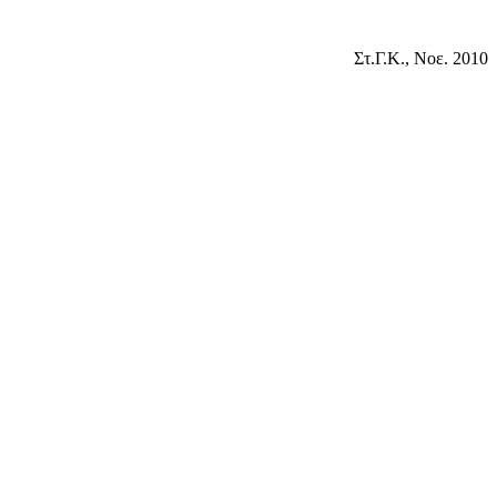
Στ.Γ.Κ., Νοε. 2010