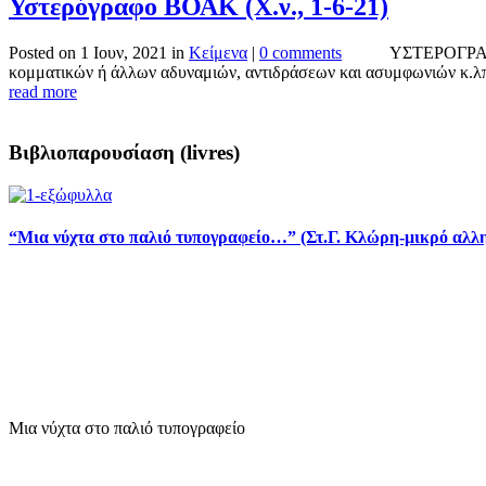
Υστερόγραφο ΒΟΑΚ (Χ.ν., 1-6-21)
Posted on 1 Ιουν, 2021 in
Κείμενα
|
0 comments
ΥΣΤΕΡΟΓΡΑΦΟ ΒΟΑΚ
κομματικών ή άλλων αδυναμιών, αντιδράσεων και ασυμφωνιών κ.λπ
read more
Βιβλιοπαρουσίαση (livres)
“Μια νύχτα στο παλιό τυπογραφείο…” (Στ.Γ. Κλώρη-μικρό αλλ
Μια νύχτα στο παλιό τυπογραφείο