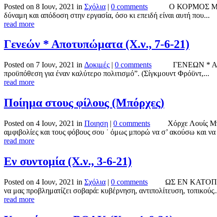
Posted on 8 Ιουν, 2021 in
Σχόλια
|
0 comments
Ο ΚΟΡΜΟΣ ΜΙΑΣ ΚΟΙ
δύναμη και απόδοση στην εργασία, όσο κι επειδή είναι αυτή που...
read more
Γενεών * Αποτυπώματα (Χ.ν., 7-6-21)
Posted on 7 Ιουν, 2021 in
Δοκιμές
|
0 comments
ΓΕΝΕΩΝ * ΑΠΟΤΥΠΩ
προϋπόθεση για έναν καλύτερο πολιτισμό”. (Σίγκμουντ Φρόϋντ,...
read more
Ποίημα στους φίλους (Μπόρχες)
Posted on 4 Ιουν, 2021 in
Ποιηση
|
0 comments
Χόρχε Λουίς Μπόρχε
αμφιβολίες και τους φόβους σου ˙ όμως μπορώ να σ’ ακούσω και να τ
read more
Εν συντομία (Χ.ν., 3-6-21)
Posted on 4 Ιουν, 2021 in
Σχόλια
|
0 comments
ΩΣ ΕΝ ΚΑΤΟΠΤΡΩ ΠΑ
να μας προβληματίζει σοβαρά: κυβέρνηση, αντιπολίτευση, τοπικούς..
read more