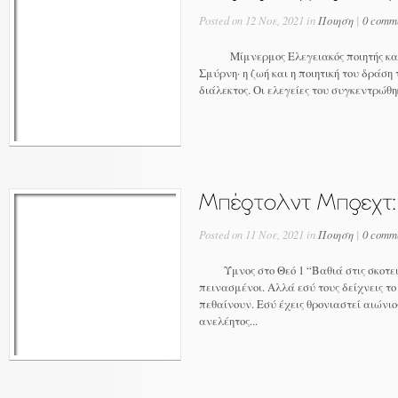
Posted on 12 Νοε, 2021 in
Ποιηση
|
0 comm
Mίμνερμος Ελεγειακός ποιητής και μ
Σμύρνη· η ζωή και η ποιητική του δράση
διάλεκτος. Οι ελεγείες του συγκεντρώθηκ
Posted on 11 Νοε, 2021 in
Ποιηση
|
0 comm
Ύμνος στο Θεό 1 “Βαθιά στις σκοτειν
πεινασμένοι. Αλλά εσύ τους δείχνεις το
πεθαίνουν. Εσύ έχεις θρονιαστεί αιώνιο
ανελέητος...