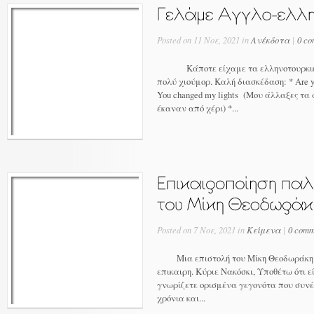
Posted on 11 Νοε, 2021 in
Ανέκδοτα
|
0 co
Κάποτε είχαμε τα ελληνοτουρκικά,
πολύ χιούμορ. Καλή διασκέδαση: * Are 
You changed my lights (Μου άλλαξες τα φ
έκαναν από χέρι) *...
Posted on 7 Νοε, 2021 in
Κείμενα
|
0 comm
Μια επιστολή του Μίκη Θεοδωράκη γι
επικαιρη. Κύριε Νακόσκι, Υποθέτω ότι ε
γνωρίζετε ορισμένα γεγονότα που συν
χρόνια και...