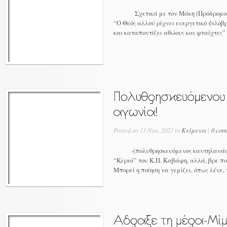
Σχετικά με τον Μάκη (Πρόδρομος Μ
“Ο Θεός αλλού ρίχνει ευεργετικό ψιλόβ
και καταποντίζει αθώους και φταίχτες”
Posted on 13 Νοε, 2021 in
Κείμενα
|
0 com
-(πολυθρησκευόμενος καντηλανάφτης
“Κεριά” του Κ.Π. Καβάφη, αλλά, βρε παι
Μπορεί η ποίηση να γεμίζει, όπως λένε, 