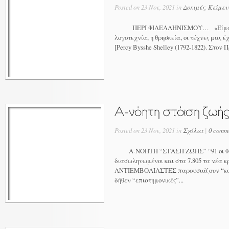
Posted on 23 Νοε, 2021 in
Δοκιμές
,
Κείμε
ΠΕΡΙ ΦΙΛΕΛΛΗΝΙΣΜΟΥ… «Είμαστε όλ
λογοτεχνία, η θρησκεία, οι τέχνες μας έ
[Percy Bysshe Shelley (1792-1822). Στον
Posted on 23 Νοε, 2021 in
Σχόλια
|
0 comm
Α-ΝΟΗΤΗ “ΣΤΑΣΗ ΖΩΗΣ” “91 οι θάνα
διασωληνωμένοι και στα 7.805 τα νέα κρ
ΑΝΤΙΕΜΒΟΛΙΑΣΤΕΣ παρουσιάζουν “κα
δήθεν “επιστημονικές”...