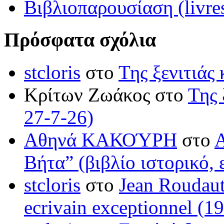
Βιβλιοπαρουσίαση (livre
Πρόσφατα σχόλια
stcloris
στο
Της ξενιτιάς 
Κρίτων Ζωάκος στο
Της 
27-7-26)
Αθηνά ΚΑΚΟΎΡΗ
στο
Βήτα” (βιβλίο ιστορικό, 
stcloris
στο
Jean Roudaut:
ecrivain exceptionnel (1