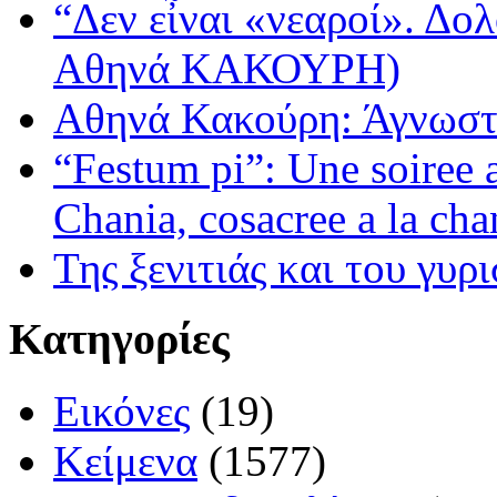
“Δεν εἶναι «νεαροί». Δολ
Αθηνά ΚΑΚΟΥΡΗ)
Αθηνά Κακούρη: Άγνωστε
“Festum pi”: Une soiree
Chania, cosacree a la cha
Της ξενιτιάς και του γυρ
Κατηγορίες
Εικόνες
(19)
Κείμενα
(1577)