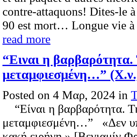
contre-attaquons! Dites-le 
90 est mort… Longue vie à 
read more
“Ειναι η βαρβαρότητα. 
μεταμφιεσμένη…” (Χ.ν.,
Posted on 4 Μαρ, 2024 in
Τ
“Είναι η βαρβαρότητα. Τη
μεταμφιεσμένη…” «Δεν υπ
κακή ειρήνη.» [Βενιαμίν Φ