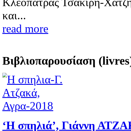
Κλεοπάτρας Τσακίρη-Χατζη
και...
read more
Βιβλιοπαρουσίαση (livres
‘Η σπηλιά’, Γιάννη ΑΤΖΑ