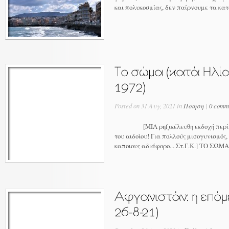
και πολυκοσμίας, δεν παίρνουμε τα κατ
Posted on 31 Αυγ, 2021 in
Ποιηση
|
0 comm
[ΜΙΑ ρηξικέλευθη εκδοχή περί του
του αιδοίου! Για πολλούς μισογυνισμός, 
καποιους αδιάφορο... Στ.Γ.Κ.] TO ΣΩΜΑ, 