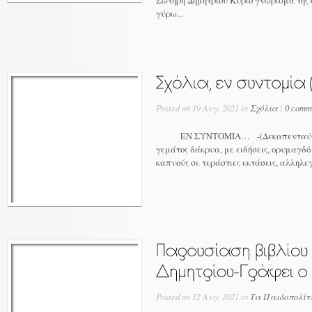
Σωτήρη Δημητρίου Kύριο γνώρισμα της 
γύρω...
Posted on 19 Αυγ, 2021 in
Σχόλια
|
0 comm
ΕΝ ΣΥΝΤΟΜΙΑ… -(Δεκαπενταύγουστος
γεμάτος δάκρυα, με ειδήσεις, ορυμαγδό
καπνούς σε τεράστιες εκτάσεις, αλληλεγ
Posted on 12 Αυγ, 2021 in
Τα Παιδοπολίτ