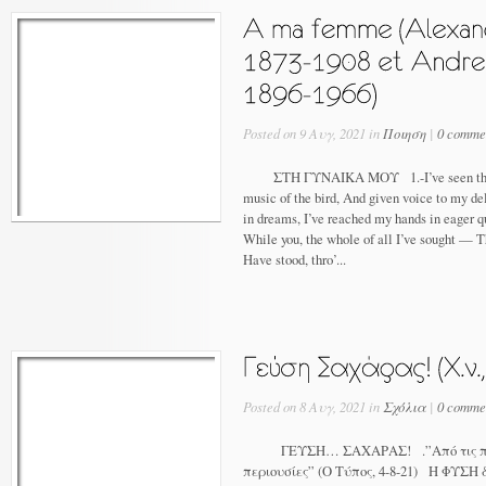
Posted on 9 Αυγ, 2021 in
Ποιηση
|
0 comme
ΣΤΗ ΓΥΝΑΙΚΑ ΜΟΥ 1.-I’ve seen the beau
music of the bird, And given voice to my de
in dreams, I’ve reached my hands in eager q
While you, the whole of all I’ve sought — 
Have stood, thro’...
Posted on 8 Αυγ, 2021 in
Σχόλια
|
0 comme
ΓΕΥΣΗ… ΣΑΧΑΡΑΣ! .”Από τις πυρκα
περιουσίες” (Ο Τύπος, 4-8-21) Η ΦΥΣΗ δ