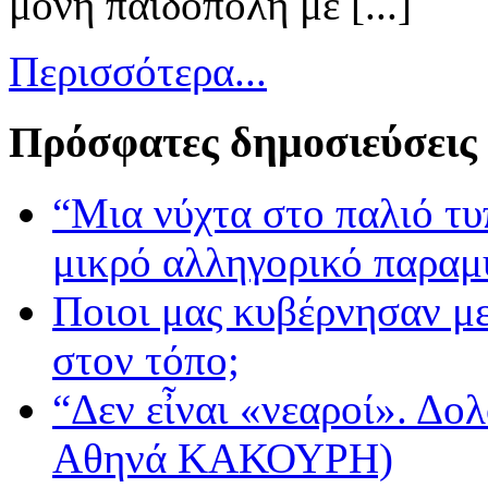
μόνη παιδόπολη με [...]
Περισσότερα...
Πρόσφατες δημοσιεύσεις
“Μια νύχτα στο παλιό τ
μικρό αλληγορικό παραμ
Ποιοι μας κυβέρνησαν με
στον τόπο;
“Δεν εἶναι «νεαροί». Δολ
Αθηνά ΚΑΚΟΥΡΗ)