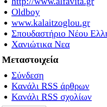
http://www.alfavita.gr
Oldboy
www.kalaitzoglou.gr
Σπουδαστήριο Νέου Ελλ
Χανιώτικα Νεα
Μεταστοιχεία
Σύνδεση
Κανάλι
RSS
άρθρων
Κανάλι
RSS
σχολίων