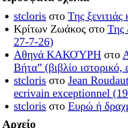
stcloris
στο
Της ξενιτιάς 
Κρίτων Ζωάκος στο
Της 
27-7-26)
Αθηνά ΚΑΚΟΎΡΗ
στο
Βήτα” (βιβλίο ιστορικό, 
stcloris
στο
Jean Roudaut:
ecrivain exceptionnel (1
stcloris
στο
Ευρώ ή δραχμ
Αρχείο