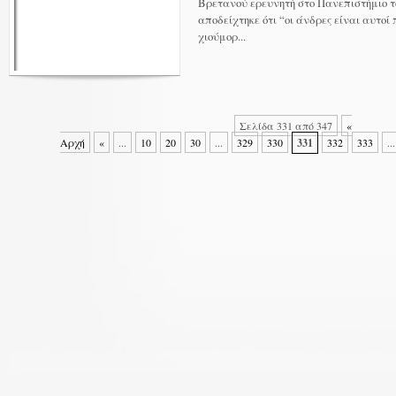
Βρετανού ερευνητή στο Πανεπιστήμιο τ
αποδείχτηκε ότι “οι άνδρες είναι αυτοί
χιούμορ...
Σελίδα 331 από 347
«
Αρχή
«
...
10
20
30
...
329
330
331
332
333
...