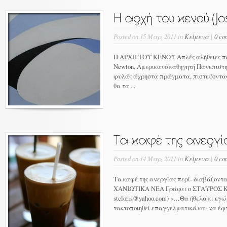
Posted on 15 Μαρ, 2011 in
Κείμενα
|
0 co
Η ΑΡΧΗ ΤΟΥ ΚΕΝΟΥ Απλές αλήθειες που
Newton, Αμερικανό καθηγητή Πανεπιστημ
φυλάς άχρηστα πράγματα, πιστεύοντα
θα τα ...
Posted on 14 Μαρ, 2011 in
Κείμενα
|
0 co
Τα καφέ της ανεργίας περί- διαβάζοντας
ΧΑΝΙΩΤΙΚΑ ΝΕΑ Γράφει ο ΣΤΑΥΡΟΣ
stcloris@yahoo.com) «…Θα ήθελα κι εγώ
τακτοποιηθεί επαγγελματικά και να έφτ