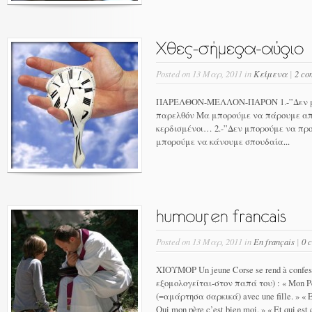
Posted on 13 Μαρ, 2011 in
Κείμενα
|
2 co
ΠΑΡΕΛΘΟΝ-ΜΕΛΛΟΝ-ΠΑΡΟΝ 1.-”Δεν μπ
παρελθόν Μα μπορούμε να πάρουμε απ
κερδισμένοι… 2.-”Δεν μπορούμε να πρ
μπορούμε να κάνουμε σπουδαία...
Posted on 13 Μαρ, 2011 in
En français
|
0 
ΧΙΟΥΜΟΡ Un jeune Corse se rend à confe
εξομολογείται-στον παπά του) : « Mon Pèr
(=αμάρτησα σαρκικά) avec une fille. » « Est
Oui mon père c’est bien moi. » « Et qui est