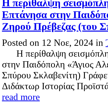
Η περίθαλψη σεισμόπλη
Επτάνησα στην Παιδόπο
Ζηρού Πρέβεζας (του Σ
Posted on 12 Νοε, 2024 in
Η περίθαλψη σεισμόπληκ
στην Παιδόπολη «Άγιος Αλ
Σπύρου Σκλαβενίτη) Γράφει
Διδάκτωρ Ιστορίας Προϊστ
read more