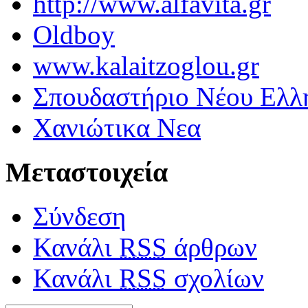
http://www.alfavita.gr
Oldboy
www.kalaitzoglou.gr
Σπουδαστήριο Νέου Ελλ
Χανιώτικα Νεα
Μεταστοιχεία
Σύνδεση
Κανάλι
RSS
άρθρων
Κανάλι
RSS
σχολίων