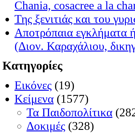
Chania, cosacree a la cha
Της ξενιτιάς και του γυρ
Αποτρόπαια εγκλήματα ή
(Διον. Καραχάλιου, δικη
Κατηγορίες
Εικόνες
(19)
Κείμενα
(1577)
Τα Παιδοπολίτικα
(28
Δοκιμές
(328)