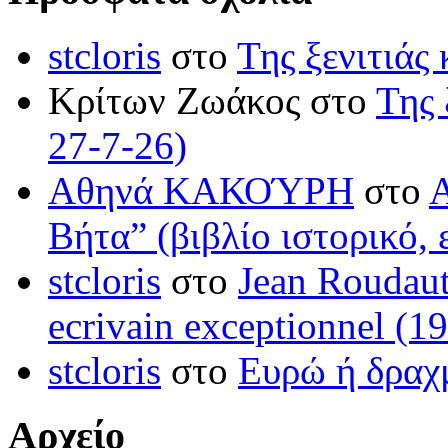
stcloris
στο
Της ξενιτιάς 
Κρίτων Ζωάκος στο
Της 
27-7-26)
Αθηνά ΚΑΚΟΎΡΗ
στο
Βήτα” (βιβλίο ιστορικό, 
stcloris
στο
Jean Roudaut:
ecrivain exceptionnel (1
stcloris
στο
Ευρώ ή δραχμ
Αρχείο