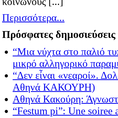
κοινωνούς [...]
Περισσότερα...
Πρόσφατες δημοσιεύσεις
“Μια νύχτα στο παλιό τ
μικρό αλληγορικό παραμ
“Δεν εἶναι «νεαροί». Δολ
Αθηνά ΚΑΚΟΥΡΗ)
Αθηνά Κακούρη: Άγνωστε
“Festum pi”: Une soiree