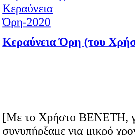
Κεραύνεια Όρη (του Χρήσ
[Με το Χρήστο ΒΕΝΕΤΗ, γ
συνυπήρξαμε για μικρό χρο