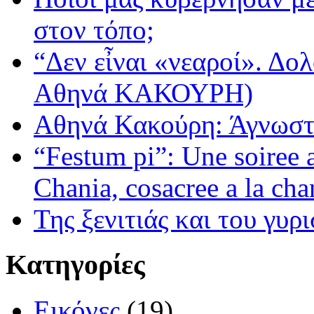
στον τόπο;
“Δεν εἶναι «νεαροί». Δολ
Αθηνά ΚΑΚΟΥΡΗ)
Αθηνά Κακούρη: Άγνωστε
“Festum pi”: Une soiree
Chania, cosacree a la cha
Της ξενιτιάς και του γυρ
Κατηγορίες
Εικόνες
(19)