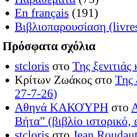
En français
(191)
Βιβλιοπαρουσίαση (livre
Πρόσφατα σχόλια
stcloris
στο
Της ξενιτιάς 
Κρίτων Ζωάκος στο
Της 
27-7-26)
Αθηνά ΚΑΚΟΎΡΗ
στο
Βήτα” (βιβλίο ιστορικό, 
stcloris
στο
Jean Roudaut: