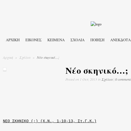
ΑΡΧΙΚΉ
ΕΙΚΟΝΕΣ
ΚΕΙΜΕΝΑ
ΣΧΟΛΙΑ
ΠΟΙΗΣΗ
ΑΝΕΚΔΟΤΑ
Αρχική
»
Σχόλια
»
Νέο σκηνικό…;
Νέο σκηνικό…;
Posted
on 1 Οκτ, 2013 in
Σχόλια
|
0 comment
ΝΕΟ ΣΚΗΝΙΚΟ (;) (Χ.Ν., 1-10-13, Στ.Γ.Κ.)