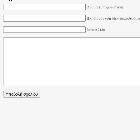
Όνομα (υποχρεωτικό)
Ηλ. διεύθυνση (δεν δημοσιεύετ
Ιστοσελίδα