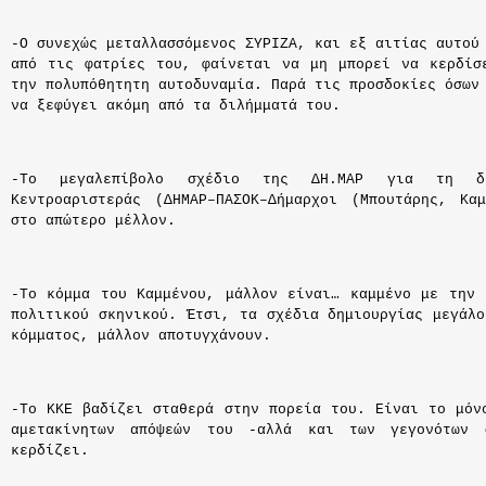
-
Ο
συνεχώς μεταλλασσόμενος Σ
ΥΡΙΖΑ,
και εξ αιτίας αυτού
από τις φατρίες του, φαίνεται να μη μπορεί να κερδίσ
την πολυπόθητητη αυτοδυναμία. Παρά τις προσδοκίες όσων
να ξεφύγει ακόμη από τα διλήμματά του.
-Το
μεγαλεπίβολο σχέδιο
της ΔΗ.ΜΑΡ για τη δη
Κεντροαριστεράς (
ΔΗΜΑΡ–ΠΑΣΟΚ–
Δήμαρχοι
(Μπουτάρης, Κ
στο απώτερο μέλλον
.
-Το κόμμα του Καμμένου, μάλλον είναι… καμμένο με την 
πολιτικού σκηνικού.
Έτσι, τ
α σχέδια δημιουργίας μεγάλ
κόμματος,
μάλλον αποτυγχάνουν.
-Το ΚΚΕ βαδίζει σταθερά στην πορεία του. Είναι το μόν
αμετακίνητων απόψεών του -αλλά και των γεγονότων 
κερδίζει.