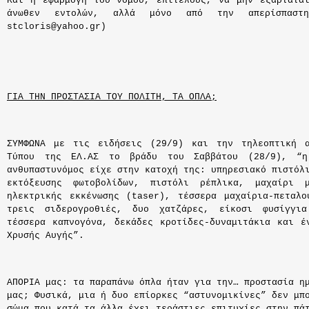
Και η εφαρμογή του νόμου, επιτέλους, να μην εξαρτάτα
άνωθεν εντολών, αλλά μόνο από την απερίσπαστη
stcloris@yahoo.gr)
ΓΙΑ ΤΗΝ ΠΡΟΣΤΑΣΙΑ ΤΟΥ ΠΟΛΙΤΗ, ΤΑ ΟΠΛΑ;
ΣΥΜΦΩΝΑ με τις ειδήσεις (29/9) και την τηλεοπτική α
Τύπου της ΕΛ.ΑΣ το βράδυ του Σαββάτου (28/9), “η
ανθυπαστυνόμος είχε στην κατοχή της: υπηρεσιακό πιστόλ
εκτόξευσης φωτοβολίδων, πιστόλι ρέπλικα, μαχαίρι 
ηλεκτρικής εκκένωσης (taser), τέσσερα μαχαίρια-πεταλο
τρεις σιδερογροθιές, δυο χατζάρες, είκοσι φυσίγγι
τέσσερα καπνογόνα, δεκάδες κροτίδες-δυναμιτάκια και έ
Χρυσής Αυγής”.
ΑΠΟΡΙΑ μας: τα παραπάνω όπλα ήταν για την… προστασία η
μας; Φυσικά, μια ή δυο επίορκες “αστυνομικίνες” δεν μπ
σώμα που κατά τα άλλα έχει τεράστιες επιτυχίες στην πά