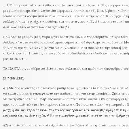
… ΕΤΣΙ πορευόμαστε: με λάθος εκπαιδευτικές πολιτικές και λάθος «μορφωμένες
μηνύματα «ευημερίας», λάθος διαμορφωμένους πολίτες (4). Και, βέβαια, λάθος 
αποδεικνύεται δραματικά αδύναμη να αντιμετωπίσει την κρίση. Κυριαρχεί στη
συλλογικής μνήμης, όχι της ευθύνης και της ανανέωσης. Ενώ διαιωνίζεται επί τ
-ζωτικών λέμε- δεξιοτήτων στο σχολείο (5).
ΟΣΟ για το μέλλον μας, παραμένει σκοτεινό, θολό, απροσδιόριστο. Επικρατούν 
συλλογική αυτογνωσία: από πού προερχόμαστε, πού σφάλαμε και πού πάμε; Μας
κοινού τι πρέπει να κάνουμε για να συνέλθουμε. Και που, κατά την άποψή μας,
καλοπληρωμένη Παιδεία, με ικανούς και ενθουσιώδεις εκπ/κούς και με «ευτυχι
μας τα δώσει…
ΤΑ ΠΑΝΤΑ είναι «θέμα παιδείας»: των πολιτικών και ημών των ψηφοφόρων του
ΣΗΜΕΙΩΣΕΙΣ:
-(1) Με δύο ανοικτές επιστολές-σε μαθητές και γονείς- η ΟΛΜΕ (συνδικαλιστικό
να εμφανίσει ως
αναπόφευκτη
την απόφασή της για κινητοποιήσεις. Ζητεί τη
ότι τα προβλήματα καθηγητών-γονιών-μαθητών είναι κοινά! Όπως αναφέρει η
προς τους μαθητές (τα ίδια περίπου είπε κι ο κ. Τσίπρας σε τελετή αγιασμού σε
μάχη ή θα την κερδίσουν οι πολιτικές της Τρόικα και της κυβέρνησης που τη
ερήμωση και τη δυστυχία, ή θα την κερδίσουμε εμείς ανοίγοντας το δρόμο γ
-(2) Απαιδευσία και «στεγνά» σχολεία συμβαδίζουν, όταν η παιδεία που παρέχε