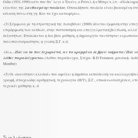
Osho (1931-1990) κάτι που θα΄ λεγε ο Τουέιν, ο Ράσελ ή ο Μπιρς κ.λπ.: «Ολόκληρο
εξαιτίας της
λανθασμένης
παιδείας
. Οποιαδήποτε παιδεία είναι βασισμένη στ
κόλαση πάνω στη γη. Και τα έχει καταφέρει».
-(3) Σύμφωνα με τη στρατηγική της Λισαβόνας (2000) δίνεται έμφαση στην επα
επιμόρφωση των εκπ/κών, στην πιστοποίηση και επαγγελματική βελτίωση, αλλά
δεξιοτήτων. Επιδιώκεται η δια βίου μάθηση, η δημιουργία ταυτότητας ευρωπαίου
πολυπολιτισμικότητα, η γνώση Ξ.Γ. κ.ά.
-(4)
«…Πώς να το πας ξεχωριστά, αν τα κρυμμένα δε βρεις νοήματα / Πώς ν
λάθος παραδείγματα»
(Λάθος παράδειγμα, Στίχοι- B.D Foxmoor, μουσική- Activ
Member)
-(5) Οι «ικανότητες κλειδιά» που οφείλει η δημόσια εκπαίδευση να καλλιεργήσε
γραφή, στοιχειώδης αριθμητική, τεχνολογία (Η/Υ), Ξ.Γ., επικοινωνία/σχέσεις, ε
τεχνικές μάθησης κ. ά