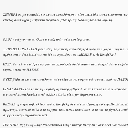
ΣΗΜΕΡΑ οι μεταπηδήσεις είναι ευκολότερες, είτε επειδή η ανεκτικότητα τω
επειδή ολόκληρη η Ευρώπη περνάει μια κρίση ιδεολογικοοικονομική.
ΟΛΟΙ «ψάχνονται». Όλοι αναζητούν νέα ερείσματα…
…ΠΡΩΤΑΓΩΝΙΣΤΙΚΟ ρόλο στη λεγόμενη ανασυγκρότηση του χώρου της Κεντ
πρόκειται- διεκδικεί να παίξει ο πρόεδρος της ΔΗ.ΜΑΡ κ. Φ. Κουβέλης!
ΕΤΣΙ, δεν είναι άσχετες- για το προσεχές διάστημα- μία σειρά συναντήσε
κυρίως από το ΠΑΣΟΚ.
ΟΥΤΕ βέβαια και τα ανάλογα «συνέδρια» που οργανώνονται από το ΠΑΣΟ
ΕΙΝΑΙ ΦΑΝΕΡΟ ότι με την κρίση δημιουργήθηκε ένα πολιτικό κενό ανάμεσα σ
αν αυτό καταληφθεί από άλλες ιδεολογίες, μη δημοκρατικές.
ΒΕΒΑΙΑ, η «πρωτοβουλία» του κ. Κουβέλη δεν είναι άμοιρη υστεροβουλίας. Ε
πρωταγωνιστικό ρόλο στο κόμμα του, αποσκοπεί και στο να το βγάλει από
συρρίκνωση (δημοσκοπικά).
ΤΕΡΤΙΠΙΑ της ελληνικής παλαιοπολιτικής νοοτροπίας που δεν λέει να αλλά