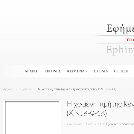
ΑΡΧΙΚΉ
ΕΙΚΟΝΕΣ
ΚΕΙΜΕΝΑ
»
ΣΧΟΛΙΑ
ΠΟΙΗΣΗ
Αρχική
»
Σχόλια
»
H χαμένη τιμήτης Κεντροαριστεράς (Χ.Ν., 3-9-13)
Posted
on 3 Σεπ, 2013 in
Σχόλια
|
0 comme