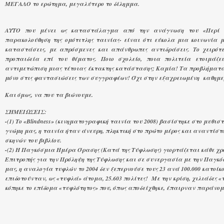
ΜΕΓΑΛΟ το ερώτημα, μεγαλύτερο το δίλημμα.
ΑΥΤΟ που μένει ως καταστάλαγμα από την ανάγνωση του «Περί Τυ
παρακολούθηση της ομότιτλης ταινίας- είναι ότι εύκολα μια κοινωνία 
καταστάσεις, με απρόσμενες και απάνθρωπες αντιδράσεις. Το χειρότε
προπαιδεία επί του θέματος. Ποιο σχολείο, ποια πολιτεία ετοιμάζε
αντιμετώπιση μιας τέτοιας έκτακτης κατάστασης; Καμία! Τα προβλήματα
μόνο στις φαντασιώσεις των συγγραφέων! Όχι στην εξαχρειωμένη καθημε
Και όμως, να που τα βιώνουμε.
ΣΗΜΕΙΩΣΕΙΣ:
-(1) Το «Blindness» (κινηματογραφική ταινία του 2008) βασίστηκε στο μυθ
γνώμη μας, η ταινία ήταν άνευρη, πληκτική στο πρώτο μέρος και αναντίστ
σκηνών του βιβλίου.
-(2) Η Παγκόσμια Ημέρα Όρασης (Κατά της Τύφλωσης) γιορτάζεται κάθε χρό
Επιτροπής για την Πρόληψη της Τύφλωσης και σε συνεργασία με την Παγκ
μας, η αναλογία τυφλών το 2004 δεν ξεπερνούσε τους 23 ανά 100.000 κατοίκο
επιδοτούνταν, ως «τυφλά» άτομα, 25.603 πολίτες! Με την κρίση, χιλιάδες 
κόπηκε το επίδομα «τυφλότητος» που, όπως αποδείχθηκε, έπαιρναν παράνομ