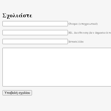
Σχολιάστε
Όνομα (υποχρεωτικό)
Ηλ. διεύθυνση (δεν δημοσιεύετ
Ιστοσελίδα