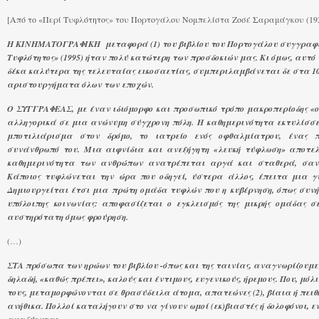
[Aπό το «Περί Τυφλότητος» του Πορτογάλου Νομπελίστα Ζοσέ Σαραμάγκου (1922
Η ΚΙΝΗΜΑΤΟΓΡΑΦΙΚΗ μεταφορά (1) του βιβλίου του Πορτογάλου συγγραφέα
Τυφλότητος» (1995) ήταν πολύ κατώτερη των προσδοκιών μας. Κι όμως, αυτό 
δέκα καλύτερα της τελευταίας εικοσαετίας, συμπεριλαμβάνεται δε στα 1
αριστουργήματα όλων των εποχών.
Ο ΣΥΓΓΡΑΦΕΑΣ, με έναν ιδιόμορφο και προσωπικό τρόπο μακροπερίοδης «ο
αλληγορικά σε μια ανώνυμη σύγχρονη πόλη. Η καθημερινότητα εκτυλίσσε
μποτιλιάρισμα στον δρόμο, το ιατρείο ενός οφθαλμίατρου, ένας π
συνάνθρωπό του. Μια αιφνίδια και ανεξήγητη «λευκή τύφλωση» αποτελε
καθημερινότητα των ανθρώπων ανατρέπεται αργά και σταθερά, σαν 
Κάποιος τυφλώνεται την ώρα που οδηγεί, ύστερα άλλος, έπειτα μια γυ
Δημιουργείται έτσι μια πρώτη ομάδα τυφλών που η κυβέρνηση, όπως συνήθ
υπόλοιπης κοινωνίας: αποφασίζεται ο εγκλεισμός της μικρής ομάδας 
αυστηρότατη όμως φρούρηση.
(…)
ΣΤΑ πρόσωπα των ηρώων του βιβλίου -όπως και της ταινίας, αναγνωρίζουμε
δηλαδή, «καθώς πρέπει», καλούς και έντιμους, ευγενικούς, ήρεμους. Που, μόλ
τους, μεταμορφώνονται σε θρασύδειλα άτομα, απατεώνες (2), βίαια ή πει
ανήθικα. Πολλοί καταλήγουν στο να γίνουν ωμοί (εκ)βιαστές ή δολοφόνοι, ε