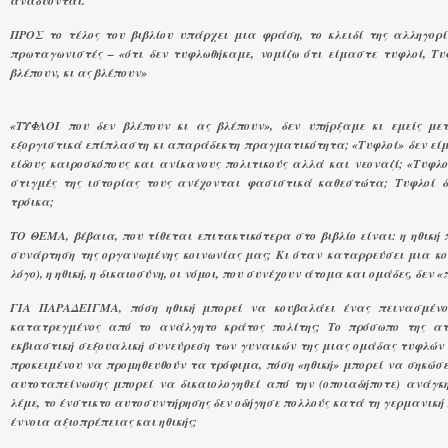
αναδύονται.
ΠΡΟΣ το τέλος του βιβλίου υπάρχει μια φράση, το κλειδί της αλληγορί
πρωταγωνιστές – «ότι δεν τυφλωθήκαμε, νομίζω ότι είμαστε τυφλοί, Τυ
βλέπουν, κι ας βλέπουν»
«ΤΥΦΛΟΙ που δεν βλέπουν κι ας βλέπουν», δεν υπήρξαμε κι εμείς με
εξοργιστικά επίπλαστη κι απαράδεκτη πραγματικότητα; «Τυφλοί» δεν εί
είδους καιροσκόπους και ανίκανους πολιτικούς αλλά και νεοναζί; «Τυφλο
στιγμές της ιστορίας τους ανέχονται φασιστικά καθεστώτα; Τυφλοί 
τρόικα;
ΤΟ ΘΕΜΑ, βέβαια, που τίθεται επιτακτικότερα στο βιβλίο είναι: η ηθική
συνάρτηση της οργανωμένης κοινωνίας μας; Κι όταν καταρρεύσει μια κο
λόγο), η ηθική, η δικαιοσύνη, οι νόμοι, που συνέχουν άτομα και ομάδες, δεν
ΓΙΑ ΠΑΡΑΔΕΙΓΜΑ, πόση ηθική μπορεί να κουβαλάει ένας πεινασμένο
κατατρεγμένος από το ανάλγητο κράτος πολίτης; Το πρόσωπο της α
εκβιαστική σεξουαλική συνεύρεση των γυναικών της μιας ομάδας τυφλών -
προκειμένου να προμηθευθούν τα τρόφιμα, πόση «ηθική» μπορεί να σηκώσε
αυτοταπείνωσης μπορεί να δικαιολογηθεί από την (οποιαδήποτε) ανάγκη
λέμε, το ένστικτο αυτοσυντήρησης δεν οδήγησε πολλούς κατά τη γερμανικ
έννοια αξιοπρέπειας και ηθικής;