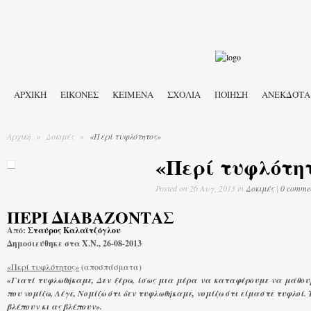
ΑΡΧΙΚΉ
ΕΙΚΟΝΕΣ
ΚΕΙΜΕΝΑ
ΣΧΟΛΙΑ
ΠΟΙΗΣΗ
ΑΝΕΚΔΟΤΑ
Αρχική
»
Δοκιμές
»
«Περί τυφλότητος»
«Περί τυφλότη
Posted
on 26 Αυγ, 2013 in
Δοκιμές
|
0 comme
ΠΕΡΙ ΔΙΑΒΑΖΟΝΤΑΣ
Από:
Σταύρος Καλαϊτζόγλου
Δημοσιεύθηκε στα Χ.Ν., 26-08-2013
«Περί τυφλότητος»
(αποσπάσματα)
«Γιατί τυφλωθήκαμε, Δεν ξέρω, ίσως μια μέρα να καταφέρουμε να μάθουμ
που νομίζω, Λέγε, Νομίζω ότι δεν τυφλωθήκαμε, νομίζω ότι είμαστε τυφλοί. 
βλέπουν κι ας βλέπουν».