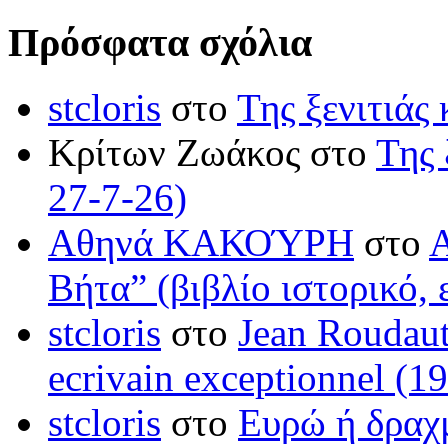
Πρόσφατα σχόλια
stcloris
στο
Της ξενιτιάς 
Κρίτων Ζωάκος στο
Της 
27-7-26)
Αθηνά ΚΑΚΟΎΡΗ
στο
Βήτα” (βιβλίο ιστορικό, 
stcloris
στο
Jean Roudaut:
ecrivain exceptionnel (1
stcloris
στο
Ευρώ ή δραχμ