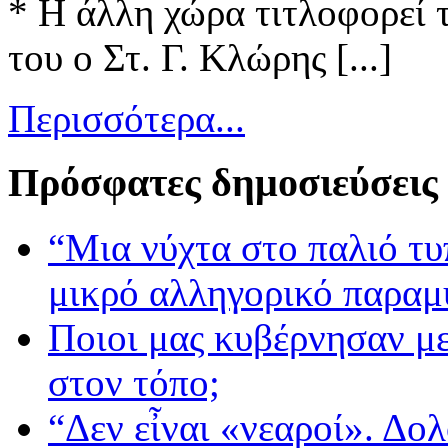
* Η άλλη χώρα τιτλοφορεί 
του ο Στ. Γ. Κλώρης [...]
Περισσότερα...
Πρόσφατες δημοσιεύσεις
“Μια νύχτα στο παλιό τ
μικρό αλληγορικό παραμ
Ποιοι μας κυβέρνησαν με
στον τόπο;
“Δεν εἶναι «νεαροί». Δολ