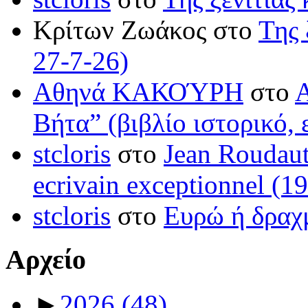
Κρίτων Ζωάκος στο
Της 
27-7-26)
Αθηνά ΚΑΚΟΎΡΗ
στο
Βήτα” (βιβλίο ιστορικό, 
stcloris
στο
Jean Roudaut:
ecrivain exceptionnel (1
stcloris
στο
Ευρώ ή δραχμ
Αρχείο
►
2026
(48)