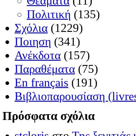
Θεάματα
(11)
Πολιτική
(135)
Σχόλια
(1229)
Ποιηση
(341)
Ανέκδοτα
(157)
Παραθέματα
(75)
En français
(191)
Βιβλιοπαρουσίαση (livre
Πρόσφατα σχόλια
stcloris
στο
Της ξενιτιάς 