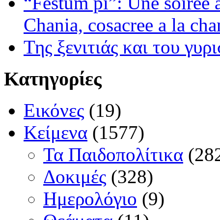
“Festum pi”: Une soiree
Chania, cosacree a la cha
Της ξενιτιάς και του γυρ
Κατηγορίες
Εικόνες
(19)
Κείμενα
(1577)
Τα Παιδοπολίτικα
(28
Δοκιμές
(328)
Ημερολόγιο
(9)