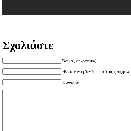
Σχολιάστε
Όνομα (υποχρεωτικό)
Ηλ. διεύθυνση (δεν δημοσιεύεται) (υποχρεωτ
Ιστοσελίδα