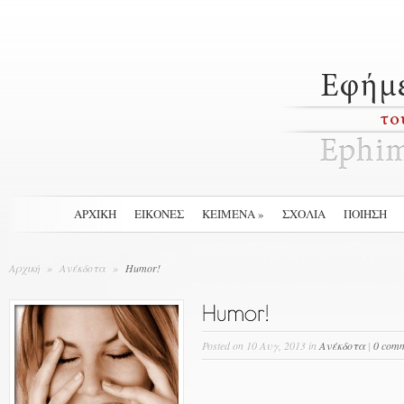
ΑΡΧΙΚΉ
ΕΙΚΟΝΕΣ
ΚΕΙΜΕΝΑ
»
ΣΧΟΛΙΑ
ΠΟΙΗΣΗ
Αρχική
»
Ανέκδοτα
»
Humor!
Posted
on 10 Αυγ, 2013 in
Ανέκδοτα
|
0 com