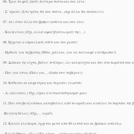
06. Τρως το φαΐ, ζητάς δεύτερο πιάτο και σου λένε:
- Σ’ άρεσε; (Στο τρίτο, θα σου πούνε, «όχι άλλο, θα σκάσεις!»)
07. Λες στον άλλο ότι βρήκες κοπέλα και σου λέει:
- Καλή είναι; (Όχι, αλλά αφού βγαίνω μαζί της;…)
08. Έρχεται ο υδραυλικός σπίτι και τον ρωτάς:
- Ήρθατε για τη βρύση; (Μπα, μάλλον, για να πιεί καφέ ο άνθρωπος!)
09. Δώδεκα τη νύχτα, βάζεις πιτζάμες, λες καληνύχτα και πας στο δωμάτιό σου 
- Πας για ύπνο; (Πάω για… έξοδο στις ταβέρνες)
10. Κάθεσαι σε καφετέρια και περνάει γνωστός:
- Α, εδώ είσαι; ( Όχι, είμαι ο αντικατοπτρισμός μου)
11. Πας στο βενζινάδικο, κατεβαίνεις από το αμάξι και ανοίγεις το πορτάκι της β
-Βενζίνη θέλεις; (Όχι,… νερό!).
12. Καλείς κλειδαρά, έρχεται μετά από 40 λεπτά και σε βρίσκει από έξω:
- Κλειδώθηκες, έξω; ( Όχι, είμαι… μέσα και κάνω πλάκα!