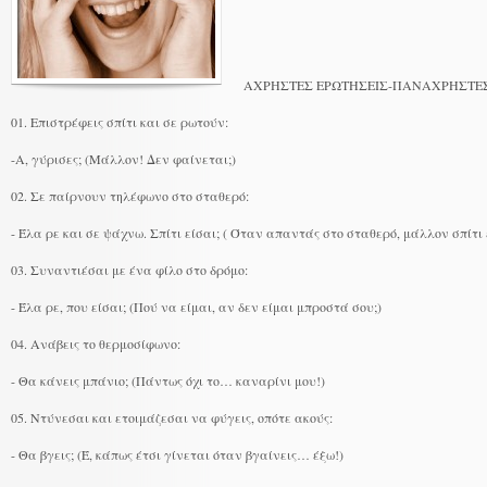
ΑΧΡΗΣΤΕΣ ΕΡΩΤΗΣΕΙΣ-ΠΑΝΑΧΡΗΣΤΕΣ
01. Επιστρέφεις σπίτι και σε ρωτούν:
-Α, γύρισες; (Μάλλον! Δεν φαίνεται;)
02. Σε παίρνουν τηλέφωνο στο σταθερό:
- Έλα ρε και σε ψάχνω. Σπίτι είσαι; ( Όταν απαντάς στο σταθερό, μάλλον σπίτι 
03. Συναντιέσαι με ένα φίλο στο δρόμο:
- Έλα ρε, που είσαι; (Πού να είμαι, αν δεν είμαι μπροστά σου;)
04. Ανάβεις το θερμοσίφωνο:
- Θα κάνεις μπάνιο; (Πάντως όχι το… καναρίνι μου!)
05. Ντύνεσαι και ετοιμάζεσαι να φύγεις, οπότε ακούς:
- Θα βγεις; (Έ, κάπως έτσι γίνεται όταν βγαίνεις… έξω!)