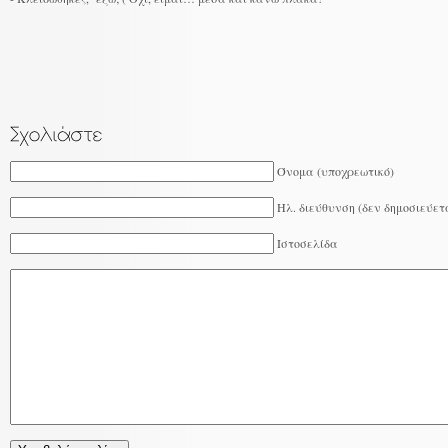
Όνομα (υποχρεωτικό)
Ηλ. διεύθυνση (δεν δημοσιεύετ
Ιστοσελίδα