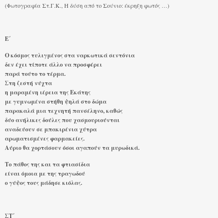
(Φωτογραφία Στ.Γ.Κ., Η δύση από το Σούνιο: έκρηξη φωτός …)
Ε΄
Ο κόσμος τυλιγμένος στα ναρκωτικά σεντόνια
δεν έχει τίποτε άλλο να προσφέρει
παρά τούτο το τέρμα.
Στη ζεστή νύχτα
η μαραμένη ιέρεια της Εκάτης
με γυμνωμένα στήθη ψηλά στο δώμα
παρακαλά μια τεχνητή πανσέληνο, καθώς
δύο ανήλικες δούλες που χασμουριούνται
αναδεύουν σε μπακιρένια χύτρα
αρωματισμένες φαρμακείες.
Αύριο θα χορτάσουν όσοι αγαπούν τα μυρωδικά.
Το πάθος της και τα φτιασίδια
είναι όμοια με της τραγωδού
ο γύψος τους μάδησε κιόλας.
ΣΤ΄