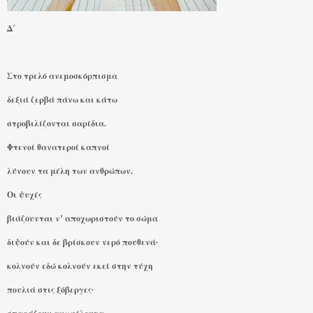
Δ΄
Στο τρελό ανεμοσκόρπισμα
δεξιά ζερβά πάνω και κάτω
στροβιλίζονται σαρίδια.
Φτενοί θανατεροί καπνοί
λύνουν τα μέλη των ανθρώπων.
Οι ψυχές
βιάζουνται ν’ αποχωριστούν το σώμα
διψούν και δε βρίσκουν νερό πουθενά∙
κολνούν εδώ κολνούν εκεί στην τύχη
πουλιά στις ξόβεργες∙