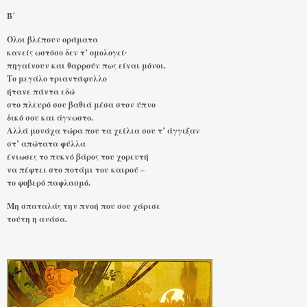
Β΄
Όλοι βλέπουν οράματα
κανείς ωστόσο δεν τ’ ομολογεί∙
πηγαίνουν και θαρρούν πως είναι μόνοι.
Το μεγάλο τριαντάφυλλο
ήτανε πάντα εδώ
στο πλευρό σου βαθιά μέσα στον ύπνο
δικό σου και άγνωστο.
Αλλά μονάχα τώρα που τα χείλια σου τ’ άγγιξαν
στ’ απώτατα φύλλα
ένιωσες το πυκνό βάρος του χορευτή
να πέφτει στο ποτάμι του καιρού –
το φοβερό παφλασμό.
Μη σπαταλάς την πνοή που σου χάρισε
τούτη η ανάσα.