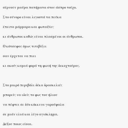
σέρνουν μαύρα πατήματα στον άσπρο τοίχο.
Στο σύνορο είναι λιγοστά τα πεύκα
έπειτα μάρμαρα και φωταψίες
κι άνθρωποι καθώς είναι πλασμένοι οι άνθρωποι.
Ο κότσυφας όμως τιτιβίζει
σαν έρχεται να πιει
κι ακούς καμιά φορά τη φωνή της δεκοχτούρας.
Στο μικρό περιβόλι δέκα δρασκελιές
μπορείς να ιδείς το φως του ήλιου
να πέφτει σε δύο κόκκινα γαρούφαλα
σε μιάν ελιά και λίγο αγιόκλημα.
Δέξου ποιος είσαι.