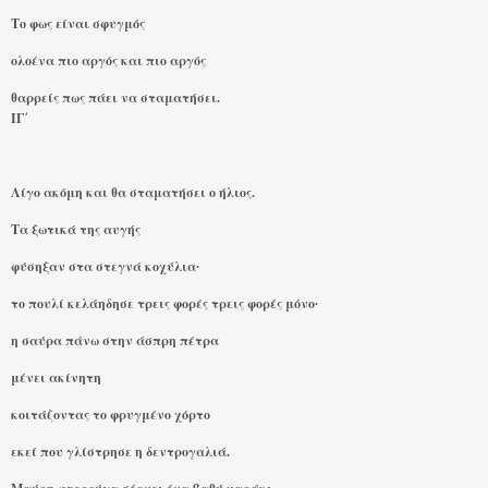
Το φως είναι σφυγμός
ολοένα πιο αργός και πιο αργός
θαρρείς πως πάει να σταματήσει.
ΙΓ΄
Λίγο ακόμη και θα σταματήσει ο ήλιος.
Τα ξωτικά της αυγής
φύσηξαν στα στεγνά κοχύλια∙
το πουλί κελάηδησε τρεις φορές τρεις φορές μόνο∙
η σαύρα πάνω στην άσπρη πέτρα
μένει ακίνητη
κοιτάζοντας το φρυγμένο χόρτο
εκεί που γλίστρησε η δεντρογαλιά.