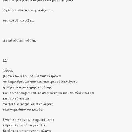
Μαύρη φτερούγα σέρνει ένα βαθύ χαράκι
ψηλά στο θόλο του γαλάζιου –
δες τον, θ’ ανοίξει.
Αναστάσιμη ωδίνη.
ΙΔ΄
Τώρα,
με το λιωμένο μολύβι του κλήδονα
το λαμπύρισμα του καλοκαιρινού πελάγου,
η γύμνια ολόκληρης της ζωής∙
και το πέρασμα και το σταμάτημα και το πλάγιασμα
και το τίναγμα
τα χείλια το χαϊδεμένο δέρας,
όλα γυρεύουν να καούν.
Όπως το πεύκο καταμεσήμερα
κυριεμένο απ’ το ρετσίνι
βιάζεται να γεννήσει φλόγα