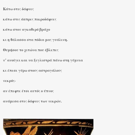
Κάτω στις δάφνες
κάτω στις άσπρες πικροδάφνες
κάτω στον αγκαθερό βράχο
κι η θάλασσα στα πόδια μας γυάλινη.
Θυμήσου το χιτώνα που έβλεπες
ν’ ανοίγει και να ξεγλιστρά πάνω στη γύμνια
κι έπεσε γύρω στους αστραγάλους
νεκρός-
αν έπεφτε έτσι αυτός ο ύπνος
ανάμεσα στις δάφνες των νεκρών.