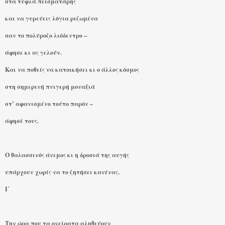
στα τυφλά πεισματάρης
και να γυρεύεις λόγια ριζωμένα
σαν το πολύροζο λιόδεντρο –
άφησε κι ας γελούν.
Και να ποθείς να κατοικήσει κι ο άλλος κόσμος
στη σημερινή πνιγερή μοναξιά
στ’ αφανισμένο τούτο παρόν –
άφησέ τους.
Ο θαλασσινός άνεμος κι η δροσιά της αυγής
υπάρχουν χωρίς να το ζητήσει κανένας.
Ι΄
Την ώρα που τα ονείρατα αληθεύουν