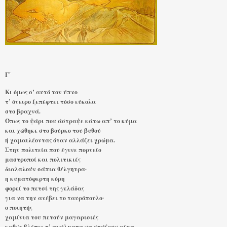
Γ΄
Κι όμως σ’ αυτό τον ύπνο
τ’ όνειρο ξεπέφτει τόσο εύκολα
στο βραχνά.
Όπως το ψάρι που άστραψε κάτω απ’ το κύμα
και χώθηκε στο βούρκο του βυθού
ή χαμαιλέοντας όταν αλλάζει χρώμα.
Στην πολιτεία που έγινε πορνείο
μαστροποί και πολιτικιές
διαλαλούν σάπια θέλγητρα∙
η κυματόφερτη κόρη
φορεί το πετσί της γελάδας
για να την ανέβει το ταυρόπουλο∙
ο ποιητής
χαμίνια του πετούν μαγαρισιές
καθώς βλέπει τ’ αγάλματα να στάζουν αίμα.