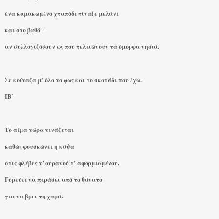
ένα καμακωμένο χταπόδι τίναξε μελάνι
και στο βυθό –
αν συλλογιζόσουν ως που τελειώνουν τα όμορφα νησιά.
Σε κοίταζα μ’ όλο το φως και το σκοτάδι που έχω.
ΙΒ΄
Το αίμα τώρα τινάζεται
καθώς φουσκώνει η κάψα
στις φλέβες τ’ ουρανού τ’ αφορμισμένου.
Γυρεύει να περάσει από το θάνατο
για να βρει τη χαρά.