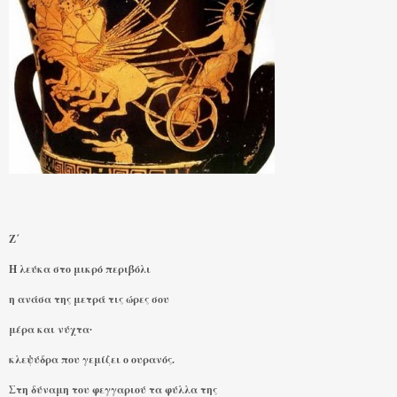
Ζ΄
Η λεύκα στο μικρό περιβόλι
η ανάσα της μετρά τις ώρες σου
μέρα και νύχτα∙
κλεψύδρα που γεμίζει ο ουρανός.
Στη δύναμη του φεγγαριού τα φύλλα της