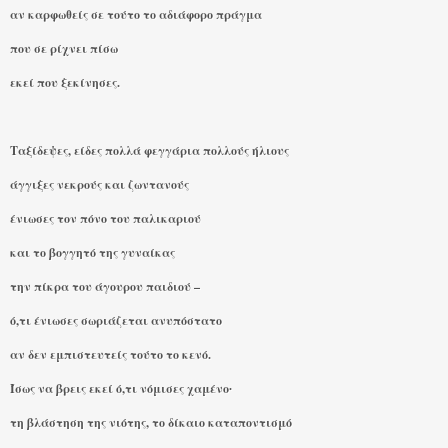
αν καρφωθείς σε τούτο το αδιάφορο πράγμα
που σε ρίχνει πίσω
εκεί που ξεκίνησες.
Ταξίδεψες, είδες πολλά φεγγάρια πολλούς ήλιους
άγγιξες νεκρούς και ζωντανούς
ένιωσες τον πόνο του παλικαριού
και το βογγητό της γυναίκας
την πίκρα του άγουρου παιδιού –
ό,τι ένιωσες σωριάζεται ανυπόστατο
αν δεν εμπιστευτείς τούτο το κενό.
Ίσως να βρεις εκεί ό,τι νόμισες χαμένο∙
τη βλάστηση της νιότης, το δίκαιο καταποντισμό