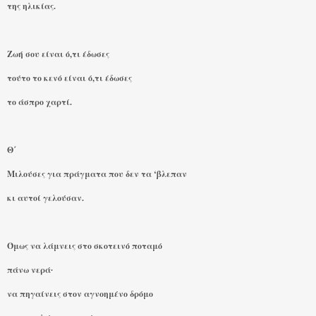
της ηλικίας.
Ζωή σου είναι ό,τι έδωσες
τούτο το κενό είναι ό,τι έδωσες
το άσπρο χαρτί.
Θ΄
Μιλούσες για πράγματα που δεν τα ‘βλεπαν
κι αυτοί γελούσαν.
Όμως να λάμνεις στο σκοτεινό ποταμό
πάνω νερά∙
να πηγαίνεις στον αγνοημένο δρόμο