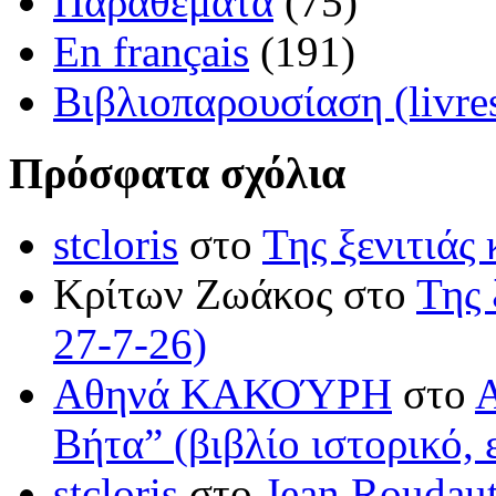
Παραθέματα
(75)
En français
(191)
Βιβλιοπαρουσίαση (livre
Πρόσφατα σχόλια
stcloris
στο
Της ξενιτιάς 
Κρίτων Ζωάκος στο
Της 
27-7-26)
Αθηνά ΚΑΚΟΎΡΗ
στο
Βήτα” (βιβλίο ιστορικό, 
stcloris
στο
Jean Roudaut: