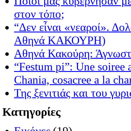
Ποιοι μας κυβέρνησαν με
στον τόπο;
“Δεν εἶναι «νεαροί». Δολ
Αθηνά ΚΑΚΟΥΡΗ)
Αθηνά Κακούρη: Άγνωστε
“Festum pi”: Une soiree
Chania, cosacree a la cha
Της ξενιτιάς και του γυρ
Κατηγορίες
Εικόνες
(19)