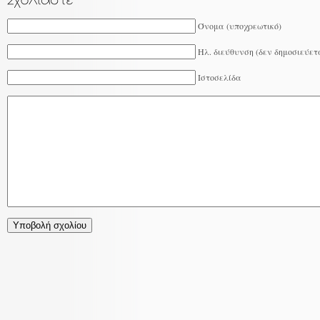
Όνομα (υποχρεωτικό)
Ηλ. διεύθυνση (δεν δημοσιεύετ
Ιστοσελίδα