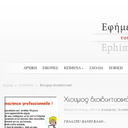
ΑΡΧΙΚΉ
ΕΙΚΟΝΕΣ
ΚΕΙΜΕΝΑ
»
ΣΧΟΛΙΑ
ΠΟΙΗΣΗ
Αρχική
»
Ανέκδοτα
»
Χιουμορ διαδικτυακό
Posted
on 19 Απρ, 2013 in
Ανέκδοτα
|
0 com
ΓΕΛΑΣΤΕ! ΚΑΝΕΙ ΚΑΛΟ…