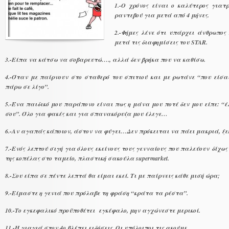
1.-Ο χρόνος είναι ο καλύτερος γιατ
ραντεβού για μετά από 4 μήνες.
2.-Φήμες λένε ότι υπάρχει άνθρωπος
μετά τις διαφημίσεις του STAR.
3.-Είπα να κάτσω να σοβαρευτώ…., αλλά δεν βρήκα που να καθίσω.
4.-Όταν με παίρνουν στο σταθερό του σπιτιού και με ρωτάνε “που είσαι
πάρω σε λίγο”.
5.-Ένα παιδικό μου παράπονο είναι πως η μάνα μου ποτέ δεν μου είπε: “
σου”. Όλο για φακές και για σπανακόρυζα μου έλεγε…
6.-Αν αγαπάς κάποιον, άστον να φύγει…Δεν πρόκειται να πάει μακριά, ξε
7.-Ενός λεπτού σιγή για όλους εκείνους τους γενναίους που παλεύουν δίχως
της κοπέλας στο ταμείο, πλαστική σακούλα supermarket.
8.-Σου είπα σε πέντε λεπτά θα είμαι εκεί. Τι με παίρνεις κάθε μισή ώρα;
9.-Είμαστε η γενιά που πρόλαβε τη φράση “κράτα τα ρέστα”.
10.-Το εγκεφαλικό προϋποθέτει εγκέφαλο, μην αγχώνεστε μερικοί.
11.-Η γιαγιά στον 4ο βλέπει ειδήσεις. Οι υπόλοιποι τις ακούμε.