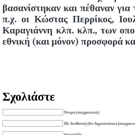
βασανίστηκαν και πέθαναν για 
π.χ. οι Κώστας Περρίκος, Ιο
Καραγιάννη κλπ. κλπ., των οπ
εθνική (και μόνον) προσφορά κα
Σχολιάστε
Όνομα (υποχρεωτικό)
Ηλ. διεύθυνση (δεν δημοσιεύεται) (υποχρεωτ
Ιστοσελίδα