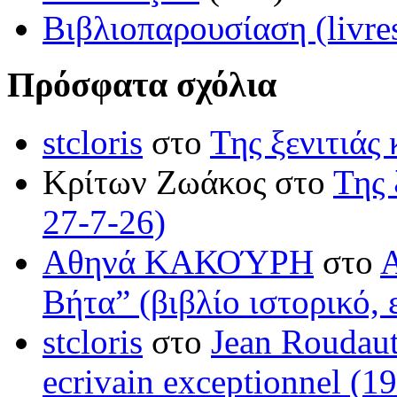
Βιβλιοπαρουσίαση (livre
Πρόσφατα σχόλια
stcloris
στο
Της ξενιτιάς 
Κρίτων Ζωάκος στο
Της 
27-7-26)
Αθηνά ΚΑΚΟΎΡΗ
στο
Βήτα” (βιβλίο ιστορικό, 
stcloris
στο
Jean Roudaut:
ecrivain exceptionnel (1