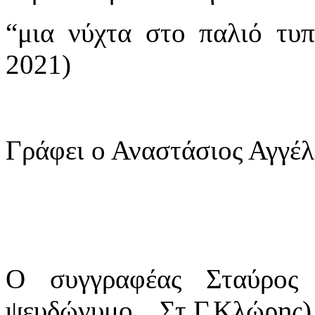
“μια νύχτα στο παλιό τυ
2021)
Γράφει ο Αναστάσιος Αγγ
Ο συγγραφέας Σταύρος 
ψευδώνυμο Στ.Γ.Κλώρη