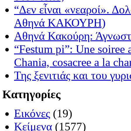
“Δεν εἶναι «νεαροί». Δολ
Αθηνά ΚΑΚΟΥΡΗ)
Αθηνά Κακούρη: Άγνωστε
“Festum pi”: Une soiree
Chania, cosacree a la cha
Της ξενιτιάς και του γυρ
Κατηγορίες
Εικόνες
(19)
Κείμενα
(1577)