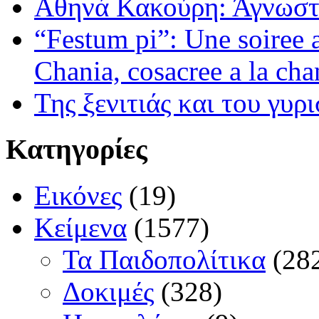
Αθηνά Κακούρη: Άγνωστε
“Festum pi”: Une soiree
Chania, cosacree a la cha
Της ξενιτιάς και του γυρ
Κατηγορίες
Εικόνες
(19)
Κείμενα
(1577)
Τα Παιδοπολίτικα
(28
Δοκιμές
(328)