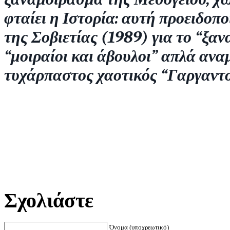
φταίει η Ιστορία: αυτή προειδοπ
της Σοβιετίας (1989) για το “ξα
“μοιραίοι και άβουλοι” απλά ανα
τυχάρπαστος χαοτικός “Γαργαντού
Σχολιάστε
Όνομα (υποχρεωτικό)