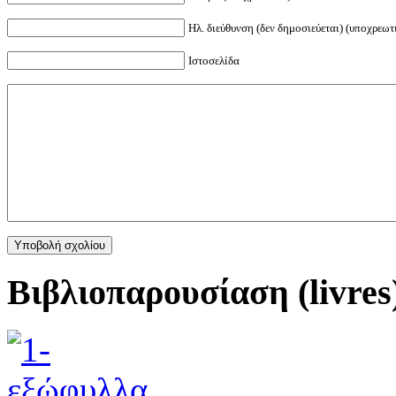
Ηλ. διεύθυνση (δεν δημοσιεύεται) (υποχρεωτ
Ιστοσελίδα
Βιβλιοπαρουσίαση (livres