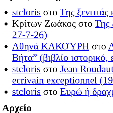
stcloris
στο
Της ξενιτιάς 
Κρίτων Ζωάκος στο
Της 
27-7-26)
Αθηνά ΚΑΚΟΎΡΗ
στο
Βήτα” (βιβλίο ιστορικό, 
stcloris
στο
Jean Roudaut:
ecrivain exceptionnel (1
stcloris
στο
Ευρώ ή δραχμ
Αρχείο