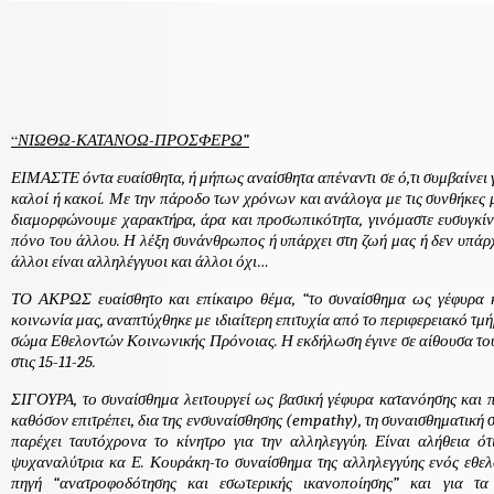
“
ΝΙΩΘΩ-ΚΑΤΑΝΟΩ-ΠΡΟΣΦΕΡΩ”
ΕΙΜΑΣΤΕ όντα ευαίσθητα, ή μήπως αναίσθητα απέναντι σε ό,τι συμβαίνει 
καλοί ή κακοί. Με την πάροδο των χρόνων και ανάλογα με τις συνθήκες 
διαμορφώνουμε χαρακτήρα, άρα και προσωπικότητα, γινόμαστε ευσυγκίνη
πόνο του άλλου. Η λέξη συνάνθρωπος ή υπάρχει στη ζωή μας ή δεν υπάρχ
άλλοι είναι αλληλέγγυοι και άλλοι όχι…
ΤΟ ΑΚΡΩΣ ευαίσθητο και επίκαιρο θέμα,
“το συναίσθημα ως γέφυρα 
κοινωνία μας, αναπτύχθηκε με ιδιαίτερη επιτυχία από το περιφερειακό τμ
σώμα Εθελοντών Κοινωνικής Πρόνοιας. Η εκδήλωση έγινε σε αίθουσα του
στις 15-11-25.
ΣΙΓΟΥΡΑ, το συναίσθημα λειτουργεί ως βασική
γέφυρα κατανόησης
και
καθόσον επιτρέπει, δια
της
ενσυναίσθησης (
empathy)
, τη συναισθηματική
παρέχει ταυτόχρονα το κίνητρο για την αλληλεγγύη. Είναι αλήθεια ό
ψυχαναλύτρια κα Ε. Κουράκη-το συναίσθημα της αλληλεγγύης ενός εθελο
πηγή “ανατροφοδότησης και εσωτερικής ικανοποίησης” και για τ