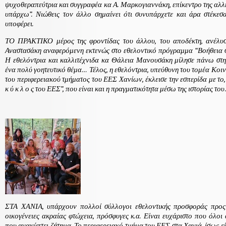
ψυχοθεραπεύτρια και συγγραφέα κα Α. Μαρκογιαννάκη, επίκεντρο της αλλ
υπάρχω”. Νιώθεις τον άλλο σημαίνει ότι συνυπάρχετε και άρα στέκεσ
υποφέρει.
ΤΟ ΠΡΑΚΤΙΚΟ μέρος της φροντίδας του άλλου, του αποδέκτη, ανέλυσ
Αναστασάκη αναφερόμενη εκτενώς στο εθελοντικό πρόγραμμα “Βοήθεια 
Η εθελόντρια και καλλιτέχνιδα κα Θάλεια Μανουσάκη μίλησε πάνω στη 
ένα πολύ γοητευτικό θέμα… Τέλος, η εθελόντρια, υπεύθυνη του τομέα Κο
του περιφερειακού τμήματος του ΕΕΣ Χανίων, έκλεισε την εσπερίδα με 
κ ύ κ λ ο ς του ΕΕΣ”, που είναι και η πραγματικότητα μέσω της ιστορίας το
ΣΤΑ ΧΑΝΙΑ, υπάρχουν πολλοί σύλλογοι εθελοντικής προσφοράς προς
οικογένειες ακραίας φτώχεια, πρόσφυγες κ.α. Είναι ευχάριστο που όλοι
που ανακύπτει ζήτημα. Το περιφερειακό τμήμα του ΕΕΣ στα Χανιά, ίσως ε