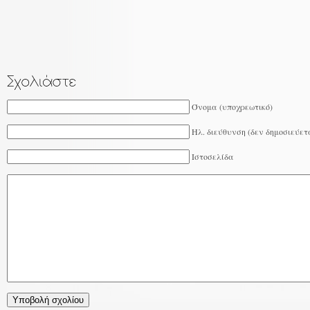
Όνομα (υποχρεωτικό)
Ηλ. διεύθυνση (δεν δημοσιεύετ
Ιστοσελίδα