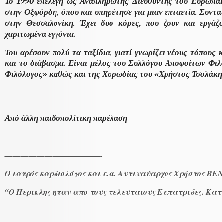
Το 1990 επελέγη ως Αναπληρωτής Διευθυντής του Ευρωπαϊ
στην Οξφόρδη, όπου και υπηρέτησε για μιαν επταετία. Συντα
στην Θεσσαλονίκη. Έχει δυο κόρες, που ζουν και εργάζο
χαριτωμένα εγγόνια.
Του αρέσουν πολύ τα ταξίδια, γιατί γνωρίζει νέους τόπους
και το διάβασμα. Είναι μέλος του Συλλόγου Αποφοίτων Φι
Φιλόλογος» καθώς και της Χορωδίας του «Χρήστος Τσολάκη
Από άλλη παιδοπολίτικη παρέλαση
————————————-
Ο ιατρός καρδιολόγος και ε.α. Αντιναύαρχος Χρήστος ΒΕ
“Ο Περικλης ηταν απο τους τελευταιους Ευπατριδες. Κατ