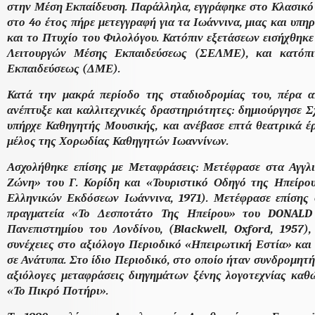
στην Μέση Εκπαίδευση. Παράλληλα, εγγράφηκε στο Κλασικό
στο 4ο έτος πήρε μετεγγραφή για τα Ιωάννινα, μιας και υπηρ
και το Πτυχίο του Φιλολόγου. Κατόπιν εξετάσεων εισήχθη
Λειτουργών Μέσης Εκπαιδεύσεως (ΣΕΛΜΕ), και κατόπι
Εκπαιδεύσεως (ΔΜΕ).
Κατά την μακρά περίοδο της σταδιοδρομίας του, πέρα α
ανέπτυξε και καλλιτεχνικές δραστηριότητες: δημιούργησε Σ
υπήρχε Καθηγητής Μουσικής, και ανέβασε επτά θεατρικά έρ
μέλος της Χορωδίας Καθηγητών Ιωαννίνων.
Ασχολήθηκε επίσης με Μεταφράσεις: Μετέφρασε στα Αγγλ
Ζώνη» του Γ. Κορίδη και «Τουριστικό Οδηγό της Ηπείρο
Ελληνικών Εκδόσεων Ιωάννινα, 1971). Μετέφρασε επίσης 
πραγματεία «Το Δεσποτάτο Της Ηπείρου» του DONALD
Πανεπιστημίου του Λονδίνου, (Blackwell, Oxford, 1957),
συνέχειες στο αξιόλογο Περιοδικό «Ηπειρωτική Εστία» και
σε Ανάτυπα. Στο ίδιο Περιοδικό, στο οποίο ήταν συνδρομητή
αξιόλογες μεταφράσεις διηγημάτων ξένης λογοτεχνίας καθώ
«Το Πικρό Ποτήρι».