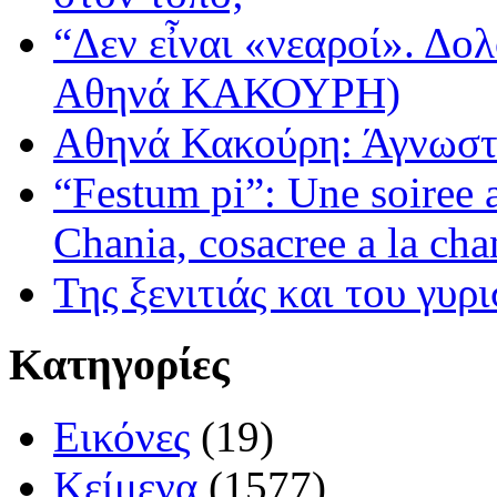
“Δεν εἶναι «νεαροί». Δολ
Αθηνά ΚΑΚΟΥΡΗ)
Αθηνά Κακούρη: Άγνωστε
“Festum pi”: Une soiree
Chania, cosacree a la cha
Της ξενιτιάς και του γυρ
Κατηγορίες
Εικόνες
(19)
Κείμενα
(1577)