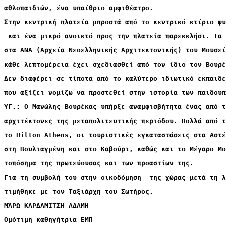
αθλοπαιδιών, ένα υπαίθριο αμφιθέατρο.
Στην κεντρική πλατεία μπροστά από το κεντρικό κτίριο ψυ
 και ένα μικρό ανοικτό προς την πλατεία παρεκκλήσι. Τα 
στα ΑΝΑ (Αρχεία Νεοελληνικής Αρχιτεκτονικής) του Μουσεί
κάθε λεπτομέρεια έχει σχεδιασθεί από τον ίδιο τον Βουρέ
Δεν διαφέρει σε τίποτα από το καλύτερο ιδιωτικό εκπαιδε
που αξίζει νομίζω να προστεθεί στην ιστορία των παιδουπ
ΥΓ.: Ο Μανώλης Βουρέκας υπήρξε αναμφισβήτητα ένας από 
αρχιτέκτονες της μεταπολιτευτικής περιόδου. Πολλά από τ
το Hilton Athens, οι τουριστικές εγκαταστάσεις στα Αστέ
στη Βουλιαγμένη και στο Καβούρι, καθώς και το Μέγαρο Μο
τοπόσημα της πρωτεύουσας και των προαστίων της.  
Για τη συμβολή του στην οικοδόμηση 
 της χώρας μετά τη λ
τιμήθηκε με τον Ταξιάρχη του Σωτήρος.
ΜΆΡΩ ΚΑΡΔΑΜΊΤΣΗ ΑΔΑΜΗ
Ομότιμη καθηγήτρια ΕΜΠ