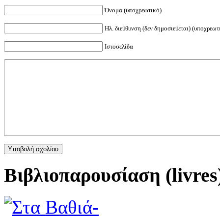
Όνομα (υποχρεωτικό)
Ηλ. διεύθυνση (δεν δημοσιεύεται) (υποχρεωτ
Ιστοσελίδα
Βιβλιοπαρουσίαση (livres