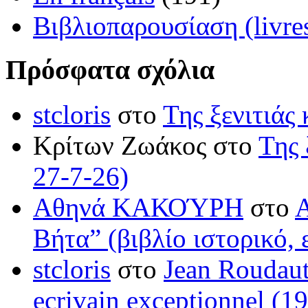
Βιβλιοπαρουσίαση (livre
Πρόσφατα σχόλια
stcloris
στο
Της ξενιτιάς 
Κρίτων Ζωάκος στο
Της 
27-7-26)
Αθηνά ΚΑΚΟΎΡΗ
στο
Βήτα” (βιβλίο ιστορικό, 
stcloris
στο
Jean Roudaut:
ecrivain exceptionnel (1