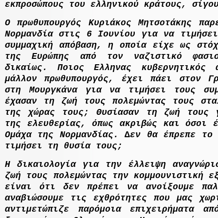
εκπροσώπους του ελληνικού κράτους, σίγο
Ο πρωθυπουργός Κυριάκος Μητσοτάκης παρ
Νορµανδία στις 6 Ιουνίου για να τιµήσει
συµµαχική απόβαση, η οποία είχε ως στόχ
της Ευρώπης από τον ναζιστικό φασι
δικαίως. Ποιος Ελληνας κυβερνητικός 
µάλλον πρωθυπουργός, έχει πάει στον Γ
στη Μουργκάνα για να τιµήσει τους συ
έχασαν τη ζωή τους πολεµώντας τους στα
της χώρας τους; Θυσίασαν τη ζωή τους 
της ελευθερίας, όπως ακριβώς και όσοι έ
Οµάχα της Νορµανδίας. ∆εν θα έπρεπε το 
τιµήσει τη θυσία τους;
Η δικαιολογία για την έλλειψη αναγνώρι
ζωή τους πολεµώντας την κοµµουνιστική ε
είναι ότι δεν πρέπει να ανοίξουµε πα
αναβιώσουµε τις εχθρότητες που µας χωρ
αντιµετώπιζε παρόµοια επιχειρήµατα α