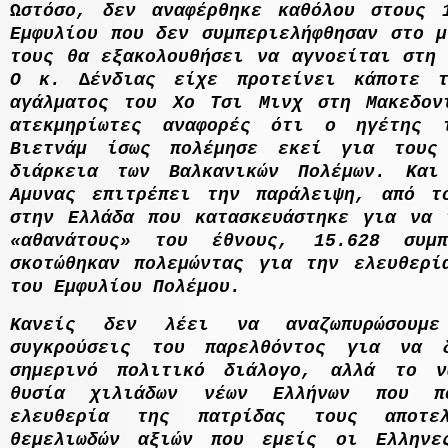
Ωστόσο, δεν αναφέρθηκε καθόλου στους 
Εµφυλίου που δεν συµπεριελήφθησαν στο µ
τους θα εξακολουθήσει να αγνοείται στη 
Ο κ. ∆ένδιας είχε προτείνει κάποτε τ
αγάλµατος του Χο Τσι Μινχ στη Μακεδον
ατεκµηρίωτες αναφορές ότι ο ηγέτης τ
Βιετνάµ ίσως πολέµησε εκεί για τους
διάρκεια των Βαλκανικών Πολέµων. Και
Αµυνας επιτρέπει την παράλειψη, από τ
στην Ελλάδα που κατασκευάστηκε για να 
«αθανάτους» του έθνους, 15.628 συµ
σκοτώθηκαν πολεµώντας για την ελευθερί
του Εµφυλίου Πολέµου.
Κανείς δεν λέει να αναζωπυρώσουµε
συγκρούσεις του παρελθόντος για να δ
σηµερινό πολιτικό διάλογο, αλλά το ν
θυσία χιλιάδων νέων Ελλήνων που π
ελευθερία της πατρίδας τους αποτε
θεµελιωδών αξιών που εµείς οι
E
λληνε