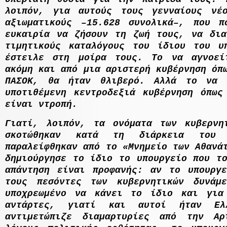
λοιπόν, για αυτούς τους γενναίους νέ
αξιωµατικούς –15.628 συνολικά–, που 
ευκαιρία να ζήσουν τη ζωή τους, να δια
τιµητικούς καταλόγους του ίδιου του υ
έστειλε στη µοίρα τους. Το να αγνοεί
ακόµη και από µια αριστερή κυβέρνηση όπ
ΠΑΣΟΚ, θα ήταν θλιβερό. Αλλά το να 
υποτιθέµενη κεντροδεξιά κυβέρνηση όπως
είναι ντροπή.
Γιατί, λοιπόν, τα ονόµατα των κυβερνη
σκοτώθηκαν κατά τη διάρκεια του 
παραλείφθηκαν από το «Μνηµείο των Αθαν
δηµιούργησε το ίδιο το υπουργείο που το
απάντηση είναι προφανής: αν το υπουργε
τους πεσόντες των κυβερνητικών δυνάµ
υποχρεωµένο να κάνει το ίδιο και για
αντάρτες, γιατί και αυτοί ήταν
E
λ
αντιµετώπιζε διαµαρτυρίες από την Α