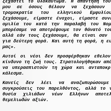
ξεχαστεί το Ολοκαύτωµα. Η απάντησή το
µου σε όσους θέλουν να ξεχάσουν τ
τροµοκρατία του ελληνικού Εµφυλί
ξεχάσουµε, είµαστε ένοχοι, είµαστε συν
οµιλία του κατά την παραλαβή του Νοµ
µπορέσαµε να αποτρέψουµε τον θάνατό το
αλλά εάν τους ξεχάσουµε, θα είναι σαν 
για δεύτερη φορά. Και αυτή τη φορά, η ε
µας».
Αυτοί οι νέοι δεν προσφέρθηκαν εθελο
κίνδυνο τη ζωή τους. Στρατολογήθηκαν απ
να υπερασπιστούν τη χώρα και ανταποκ
κάλεσµα.
Κανείς δεν λέει να αναζωπυρώσουµε
συγκρούσεις του παρελθόντος, αλλά το 
θυσία χιλιάδων νέων Ελλήνων αποτε
θεµελιωδών αξιών.