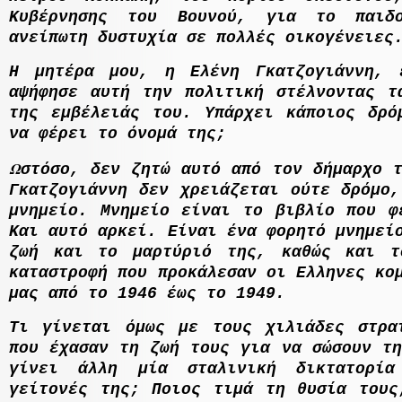
Κυβέρνησης του Βουνού, για το παιδ
ανείπωτη δυστυχία σε πολλές οικογένειες
Η µητέρα µου, η Ελένη Γκατζογιάννη, 
αψήφησε αυτή την πολιτική στέλνοντας τ
της εµβέλειάς του. Υπάρχει κάποιος δρό
να φέρει το όνοµά της;
Ω
στόσο, δεν ζητώ αυτό από τον δήµαρχο 
Γκατζογιάννη δεν χρειάζεται ούτε δρόµο,
µνηµείο. Μνηµείο είναι το βιβλίο που φ
Και αυτό αρκεί. Είναι ένα φορητό µνηµεί
ζωή και το µαρτύριό της, καθώς και τ
καταστροφή που προκάλεσαν οι Ελληνες κο
µας από το 1946 έως το 1949.
Τι γίνεται όµως µε τους χιλιάδες στρα
που έχασαν τη ζωή τους για να σώσουν τη
γίνει άλλη µία σταλινική δικτατορί
γείτονές της; Ποιος τιµά τη θυσία τους