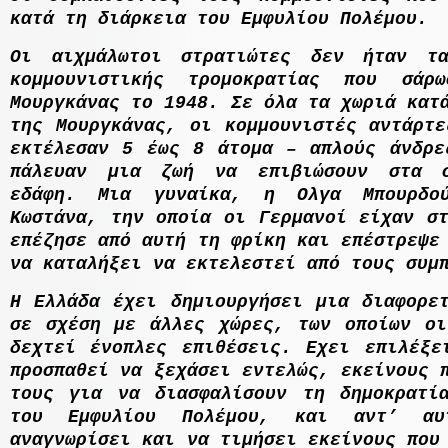
κατά τη διάρκεια του Εµφυλίου Πολέµου.
Οι αιχµάλωτοι στρατιώτες δεν ήταν τ
κοµµουνιστικής τροµοκρατίας που σά
Μουργκάνας το 1948. Σε όλα τα χωριά κατ
της Μουργκάνας, οι κοµµουνιστές αντάρτε
εκτέλεσαν 5 έως 8 άτοµα – απλούς άνδρε
πάλευαν µια ζωή να επιβιώσουν στα σ
εδάφη. Μια γυναίκα, η
O
λγα Μπουρδο
Κωστάνα, την οποία οι Γερµανοί είχαν στ
επέζησε από αυτή τη φρίκη και επέστρεψε
να καταλήξει να εκτελεστεί από τους συµ
Η Ελλάδα έχει δηµιουργήσει µια διαφορετ
σε σχέση µε άλλες χώρες, των οποίων οι
δεχτεί ένοπλες επιθέσεις.
E
χει επιλέξε
προσπαθεί να ξεχάσει εντελώς, εκείνους 
τους για να διασφαλίσουν τη δηµοκρατί
του Εµφυλίου Πολέµου, και αντ’ αυ
αναγνωρίσει και να τιµήσει εκείνους που