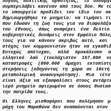
λόγους πολιτικής ορθότητας, το υπουρ
συµπεριλάβει κανέναν από τους δύο. Με τ
το υπουργείο προδίδει τον ίδιο τον σ
δηµιουργήθηκε το µνηµείο: να τιµήσει τι
που έδωσαν τη ζωή τους για να διαφυλάξο
του έθνους, όπως αναφέρει ένα δελτίο
κυβερνητικές δυνάµεις στον Εµφύλιο Πόλε
τους για να κάνουν ακριβώς αυτό, και
στόχος των κοµµουνιστών ήταν να εγκαθιδ
Ευτυχώς απέτυχαν, αλλά προκάλεσαν 
ελληνικό λαό (τουλάχιστον 157.000 νε
καταστροφές (800.000 άµαχοι εκτοπίστ
στερήσεις (οδηγώντας τη χώρα σε 10ετή
µεταπολεµική ανασυγκρότηση). Μια τέτ
είναι άξια να εξασφαλίσει στους αντάρτ
ιερό µνηµείο αφιερωµένο σε όσους θυσίασ
την πατρίδα τους.
Οι
E
λληνες µισθοφόροι που πολέµησαν 
µάχη του Μαραθώνα δεν αναπαύονται στον 