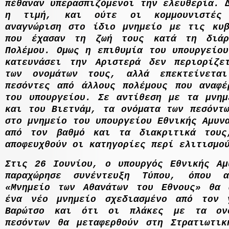
πέθαναν υπερασπιζόµενοι την ελευθερία. 
η τιµή, και ούτε οι κοµµουνιστές 
αναγνώριση στο ίδιο µνηµείο µε τις κυβ
που έχασαν τη ζωή τους κατά τη διάρ
Πολέµου.
O
µως η επιθυµία του υπουργείο
κατευνάσει την Αριστερά δεν περιορίζε
των ονοµάτων τους, αλλά επεκτείνετα
πεσόντες από άλλους πολέµους που αναφέ
του υπουργείου. Σε αντίθεση µε τα µνηµ
και του Βιετνάµ, τα ονόµατα των πεσόντω
στο µνηµείο του υπουργείου Εθνικής
A
µυν
από τον βαθµό και τα διακριτικά τους
αποφευχθούν οι κατηγορίες περί ελιτισµο
Στις 26 Ιουνίου, ο υπουργός Εθνικής Αµ
παραχώρησε συνέντευξη Τύπου, όπου 
«Μνηµείο των Αθανάτων του Εθνους» θα 
ένα νέο µνηµείο σχεδιασµένο από τον 
Βαρώτσο και ότι οι πλάκες µε τα ον
πεσόντων θα µεταφερθούν στη Στρατιωτικ