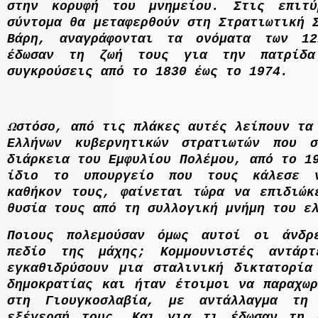
στην κορυφή του µνηµείου. Στις επιτύ
σύντοµα θα µεταφερθούν στη Στρατιωτική 
Βάρη, αναγράφονται τα ονόµατα των 12
έδωσαν τη ζωή τους για την πατρίδα
συγκρούσεις από το 1830 έως το 1974.
Ω
στόσο, από τις πλάκες αυτές λείπουν τα
Ελλήνων κυβερνητικών στρατιωτών που 
διάρκεια του Εµφυλίου Πολέµου, από το 1
ίδιο το υπουργείο που τους κάλεσε 
καθήκον τους, φαίνεται τώρα να επιδιώκ
θυσία τους από τη συλλογική µνήµη του ε
Ποιους πολεµούσαν όµως αυτοί οι άνδρ
πεδίο της µάχης; Κοµµουνιστές αντάρ
εγκαθιδρύσουν µια σταλινική δικτατορία
δηµοκρατίας και ήταν έτοιµοι να παραχωρ
στη Γιουγκοσλαβία, µε αντάλλαγµα τη
εξέγερσή τους. Και για τι έδωσαν τη 