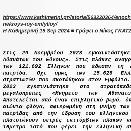
https://www.kathimerini.gr/istoria/563220364/enoch
nekroys-toy-emfylioy/
Η Καθημερινή 15
Sep
2024 ■ Γράφει ο Νίκος ΓΚΑ
Στις 29 Νοεµβρίου 2023 εγκαινιάστηκ
Αθανάτων του
E
θνους». Στις πλάκες αναγ
των 121.692 Ελλήνων που έδωσαν τη 
πατρίδα. Οχι όµως των 15.628 Ελλή
στρατιωτών που σκοτώθηκαν στον Εµφύλιο.
2023 εγκαινιάστηκε στο στρατόπε
µεγαλοπρεπές «Μνηµείο των Αθαν
Αποτελείται από έναν επιβλητικό βωµό, ό
αιώνια φλόγα, αφιερωµένη στη µνήµη των
πατρίδας από την ίδρυση του ελληνικού
πλαισιώνουν σειρές επιτύµβιων πλακών π
16µετρο ιστό που φέρει την ελληνική σ