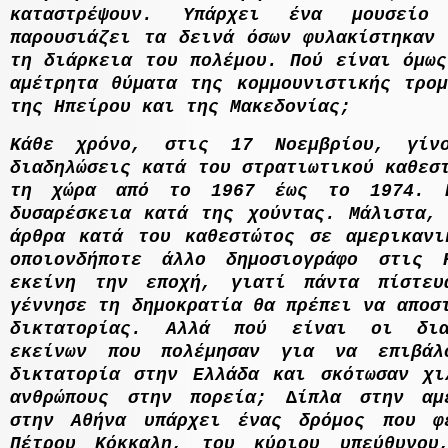
καταστρέψουν. Υπάρχει ένα µουσεί
παρουσιάζει τα δεινά όσων φυλακίστηκαν 
τη διάρκεια του πολέµου. Πού είναι όµως
αµέτρητα θύµατα της κοµµουνιστικής τροµ
της Ηπείρου και της Μακεδονίας;
Κάθε χρόνο, στις 17 Νοεµβρίου, γίν
διαδηλώσεις κατά του στρατιωτικού καθεσ
τη χώρα από το 1967 έως το 1974. Κ
δυσαρέσκεια κατά της χούντας. Μάλιστα, 
άρθρα κατά του καθεστώτος σε αµερικανι
οποιονδήποτε άλλο δηµοσιογράφο στις 
εκείνη την εποχή, γιατί πάντα πίστε
γέννησε τη δηµοκρατία θα πρέπει να αποσ
δικτατορίας. Αλλά πού είναι οι δια
εκείνων που πολέµησαν για να επιβάλ
δικτατορία στην Ελλάδα και σκότωσαν χι
ανθρώπους στην πορεία; ∆ίπλα στην αµ
στην Αθήνα υπάρχει ένας δρόµος που φ
Πέτρου Κόκκαλη, του κύριου υπεύθυνου