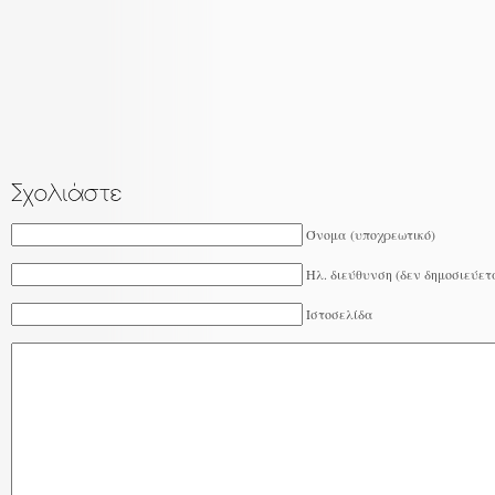
Όνομα (υποχρεωτικό)
Ηλ. διεύθυνση (δεν δημοσιεύετ
Ιστοσελίδα