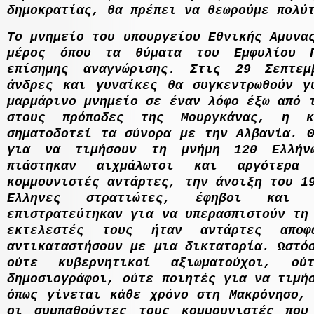
δηµοκρατίας, θα πρέπει να θεωρούµε πολύ
Το µνηµείο του υπουργείου Εθνικής
A
µυνα
µέρος όπου τα θύµατα του Εµφυλίου Π
επίσηµης αναγνώρισης. Στις 29 Σεπτεµ
άνδρες και γυναίκες θα συγκεντρωθούν γ
µαρµάρινο µνηµείο σε έναν λόφο έξω από 
στους πρόποδες της Μουργκάνας, η κ
σηµατοδοτεί τα σύνορα µε την Αλβανία. Θ
για να τιµήσουν τη µνήµη 120 Ελλήν
πιάστηκαν αιχµάλωτοι και αργότερα 
κοµµουνιστές αντάρτες, την άνοιξη του 1
E
λληνες στρατιώτες, έφηβοι και ε
επιστρατεύτηκαν για να υπερασπιστούν τη
εκτελεστές τους ήταν αντάρτες αποφ
αντικαταστήσουν µε µια δικτατορία. Ωστό
ούτε κυβερνητικοί αξιωµατούχοι, ού
δηµοσιογράφοι, ούτε ποιητές για να τιµή
όπως γίνεται κάθε χρόνο στη Μακρόνησο, 
οι συµπαθούντες τους κοµµουνιστές που