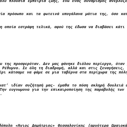
ολύ πλούσια εμπειρία ζωής, ενώ ένας δυναμισμός ανέβλυζ
αία πρόσωπο και τα φωτεινά υπογάλανα μάτια της, όσο κα
η οποία εστράφη τελικά, αφού της έδωσα να διαβάσει κάτι 
υ της προσφερόταν. Δεν μας φάνηκε διόλου περίεργο, όταν 
 Ρέθυμνο. Σε όλη τη διαδρομή, αλλά και στις ξεναγήσεις, 
έρι κάτσαμε να φάμε σε μια ταβέρνα στα περίχωρα της πόλ
κατ’ ιδίαν συζήτησή μας- έμαθα το πόση σκληρή δουλειά 
Την ευγνωμονώ για την επικαιροποίηση της παραβολής των
.
δόπολη «Άγιος Δημήτριος» Θεσσαλονίκης (αργότερα Ωραιοκ