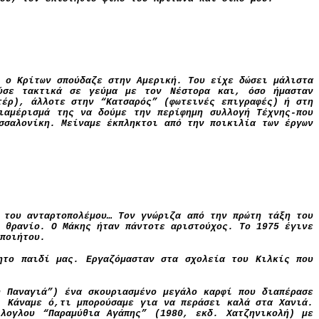
 ο Κρίτων σπούδαζε στην Αμερική. Του είχε δώσει μάλιστα
ούσε τακτικά σε γεύμα με τον Νέστορα και, όσο ήμασταν
τέρ)
,
άλλοτε στην “Κατσαρός” (φωτεινές επιγραφές) ή στη
ιαμέρισμά της να δούμε την περίφημη συλλογή Τέχνης-που
σσαλονίκη. Μείναμε έκπληκτοι από την ποικιλία των έργων
 του ανταρτοπολέμου… Τον γνώριζα από την πρώτη τάξη του
 θρανίο. Ο Μάκης ήταν πάντοτε αριστούχος. Το 1975 έγινε
ποιήτου.
ητο παιδί μας. Εργαζόμασταν στα σχολεία του Κιλκίς που
ή Παναγιά”) ένα σκουριασμένο μεγάλο καρφί που διαπέρασε
. Κάναμε ό,τι μπορούσαμε για να περάσει καλά στα Χανιά.
λογλου “Παραμύθια Αγάπης” (1980, εκδ. Χατζηνικολή) με