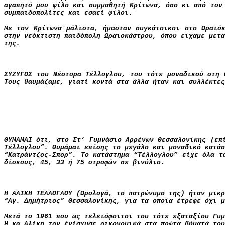
αγαπητό μου φίλο και συμμαθητή Κρίτωνα, όσο κι από τον
συμπαιδοπολίτες και εσαεί φίλοι.
Με τον Κρίτωνα μάλιστα, ήμασταν συγκάτοικοι στο Ωραιό
στην νεόκτιστη παιδόπολη Ωραιοκάστρου, όπου είχαμε μετα
της.
ΣΥΖΥΓΟΣ του Νέστορα Τέλλογλου, του τότε μοναδικού στη
Τους θαυμάζαμε, γιατί κοντά στα άλλα ήταν και συλλέκτε
ΘΥΜΑΜΑΙ ότι, στο Στ’ Γυμνάσιο Αρρένων Θεσσαλονίκης (επ
T
έλλογλου”
. Θυμάμαι επίσης το μεγάλο και μοναδικό κατά
“Κατράντζος-Σπορ”. Το κατάστημα “Τέλλογλου” είχε όλα τ
δίσκους, 45, 33 ή 75 στροφών σε βινύλιο.
Η ΑΛΙΚΗ ΤΕΛΛΟΓΛΟΥ (Ωρολογά, το πατρώνυμο της) ήταν μικρ
“Αγ. Δημήτριος” Θεσσαλονίκης, για τα οποία έτρεφε όχι μ
Μετά το 1961 που ως τελειόφοιτοι του τότε εξαταξίου Γυμ
Η κα Αλίκη τον ένίσχυσε οικονομικά στα πρώτα βήματά του