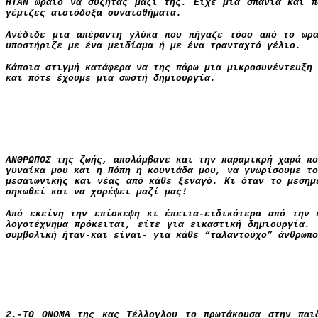
ΗΤΑΝ ωραίο να συζητάς μαζί της. Είχε μια σπάνια και π
γέμιζες αισιόδοξα συναισθήματα.
Ανέδιδε μια απέραντη γλύκα που πήγαζε τόσο από το ωρ
υποστήριζε με ένα μειδίαμα ή με ένα τρανταχτό γέλιο.
Κάποια στιγμή κατάφερα να της πάρω μια μικροσυνέντευξη 
και πότε έχουμε μια σωστή δημιουργία.
ΑΝΘΡΩΠΟΣ της ζωής, απολάμβανε και την παραμικρή χαρά πο
γυναίκα μου και η Πόπη η κουνιάδα μου, να γνωρίσουμε το
μεσαιωνικής και νέας από κάθε ξεναγό. Κι όταν το μεσημ
σηκωθεί και να χορέψει μαζί μας!
Από εκείνη την επίσκεψη κι έπειτα-ειδικότερα από την 
λογοτέχνημα πρόκειται, είτε για εικαστική δημιουργία. 
συμβολική ήταν-και είναι- για κάθε “ταλαντούχο” άνθρωπο
2.-ΤΟ ΟΝΟΜΑ τη
ς κας Τέλλογλου το πρωτάκουσα στην παι