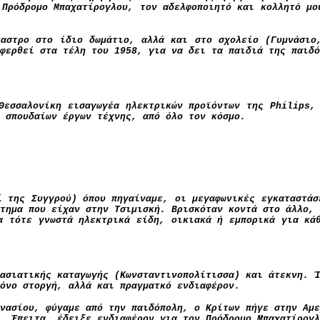
 Πρόδρομο Μπαχατίρογλου, τον αδελφοποιητό και κολλητό μο
καστρο στο ίδιο δωμάτιο, αλλά και στο σχολείο (Γυμνάσιο
φερθεί στα τέλη του 1958, για να δει τα παιδιά της παιδό
 Θεσσαλονίκη εισαγωγέα ηλεκτρικών προϊόντων της
Philips
ς σπουδαίων έργων τέχνης, από όλο τον κόσμο.
ί της Συγγρού) όπου πηγαίναμε, οι μεγαφωνικές εγκαταστάσ
στημα που είχαν στην Τσιμισκή. Βρισκόταν κοντά στο άλλο, 
α τότε γνωστά ηλεκτρικά είδη, οικιακά ή εμπορικά για κά
ασιατικής καταγωγής (Κωνσταντινοπολίτισσα) και άτεκνη. Ί
όνο στοργή, αλλά και πραγματκό ενδιαφέρον.
νασίου, φύγαμε από την παιδόπολη, ο Κρίτων πήγε στην Αμε
. Έπειτα, έδειξε ενδιαφέρον για τον Πρόδρομο Μπαχατίρογλ