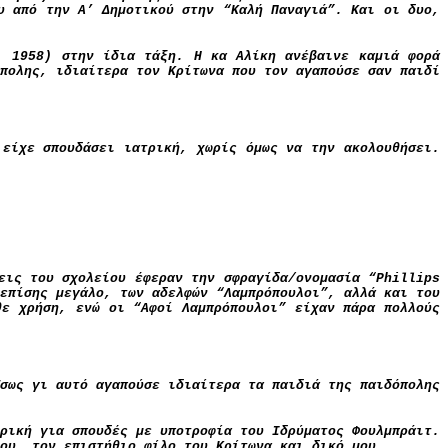
υ από την Α’ Δημοτικού στην “Καλή Παναγιά”. Και οι δυο,
, 1958) στην ίδια τάξη. Η κα Αλίκη ανέβαινε καμιά φορά
πολης, ιδιαίτερα τον Κρίτωνα που τον αγαπούσε σαν παιδί
,
είχε σπουδάσει ιατρική, χωρίς όμως να την ακολουθήσει
.
εις του σχολείου έφεραν την σφραγίδα/ονομασία “
Phillips
επίσης μεγάλο, των αδελφών “Λαμπρόπουλοι”, αλλά και του
θε χρήση, ενώ οι “Αφοί Λαμπρόπουλοι” είχαν πάρα πολλούς
σως γι αυτό αγαπούσε ιδιαίτερα τα παιδιά της παιδόπολης
ρική για σπουδές με υποτροφία του Ιδρύματος Φουλμπράιτ.
ου, τον επιστήθιο φίλο του Κρίτωνα και δικό μου.