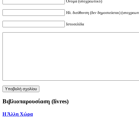
Όνομα (υποχρεωτικό)
Ηλ. διεύθυνση (δεν δημοσιεύεται) (υποχρεωτ
Ιστοσελίδα
Βιβλιοπαρουσίαση (livres)
Η Άλλη Χώρα