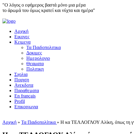
"Ο λόγος ο εφήμερος βαστά μόνο μια μέρα
το άρωμά του όμως κρατεί και νύχτα και ημέρα"
Αρχική
Εικονες
Κειμενα
Τα Παιδοπολιτικα
Δοκιμες
Ημερολογιο
Θεαματα
Πολιτικη
Σχολια
Ποιηση
Ανεκδοτα
Παραθεματα
En français
Profil
Επικοινωνια
Αρχική
»
Τα Παιδοπολίτικα
»
Η κα ΤΕΛΛΟΓΛΟΥ Αλίκη, όπως τη γν