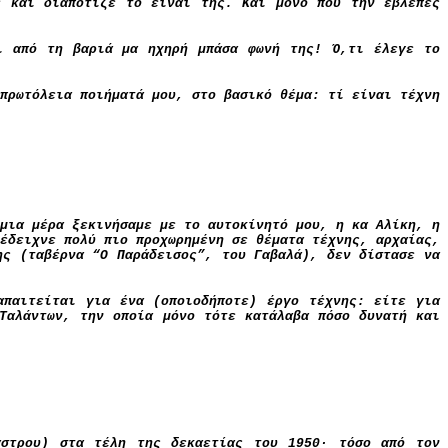
ε και διαπότιζε το είναι της. Και μόνο που την έβλεπες
ι από τη βαριά μα ηχηρή μπάσα φωνή της! Ό,τι έλεγε το
πρωτόλεια ποιήματά μου, στο βασικό θέμα: τί είναι τέχνη
μια μέρα ξεκινήσαμε με το αυτοκίνητό μου, η κα Αλίκη, η
έδειχνε πολύ πιο προχωρημένη σε θέματα τέχνης, αρχαίας,
ης (ταβέρνα “Ο Παράδεισος”, του Γαβαλά), δεν δίστασε να
απαιτείται για ένα (οποιοδήποτε) έργο τέχνης: είτε για
 Ταλάντων, την οποία μόνο τότε κατάλαβα πόσο δυνατή και
άστρου) στα τέλη της δεκαετίας του 1950
·
τόσο από τον