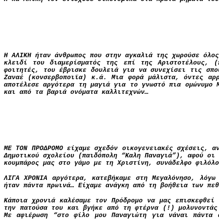
Η ΑΛΙΚΗ ήταν άνθρωπος που στην αγκαλιά της χωρούσε όλος
κλειδί του διαμερίσματός της επί της Αριστοτέλους, (
φοιτητές, του έβρισκε δουλειά για να συνεχίσει τις σπ
Ζαναέ (κονσερβοποιϊα) κ.ά. Μια φορά μάλιστα, όντες αρ
αποτέλεσε αργότερα τη μαγιά για το γνωστό πια ομώνυμο 
και από τα βαριά ονόματα καλλιτεχνών…
ΜΕ ΤΟΝ ΠΡΟΔΡΟΜΟ είχαμε σχεδόν οικογενειακές σχέσεις, α
Δημοτικού σχολείου (παιδόπολη “Καλη Παναγιά”), αφού οι 
κουμπάρος μας στο γάμο με τη Χριστίνη, συνάδελφο φιλόλο
ΛΙΓΑ ΧΡΟΝΙΑ αργότερα, κατεβήκαμε στη Μεγαλόνησο, λόγω
ήταν πάντα πρωινά… Είχαμε ανάγκη από τη βοήθεια των πεθ
Κάποια χρονιά καλέσαμε τον Πρόδρομο να μας επισκεφθεί 
την πατούσα του και βγήκε από τη φτέρνα (!) μολυνοντάς
Με αφιέρωση “στο φίλο μου Παναγιώτη για νάναι πάντα 