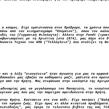
 ο κόσμος. Είχε εμπιστοσύνη στον Πρόδρομο, τα χρόνια που
πάνω από τον κινηματογράφο “Ολύμπιον”), όπου τον καλ
ουδές του (Γερμανική Φιλολογία): Άλλοτε στην
Fendt (
τρακ
ραβωνιασμένοι με τη Χριστίνη (στα 1974), μας πήγε στο δ
Μουσείο Τεχνών του ΑΠΘ (“Τελλόγλειο”) που στολίζει τη Θε
ν και η λέξη “οικογένεια” ήταν άγνωστη για μας τα ορφανά
δάσκαλοι μας έβαζαν να καθόμαστε μαζί, μάλιστα στο πρώτο
γο από την Κρήτη. Μας στεφάνωσε στην εκκλησία της Αχειρο
 αδυναμίας μας να μεγαλώσουμε τον Παναγιώτη, το νεογένν
ερικών μας που μας την παρείχαν αφειδώλευτα στην Κρήτη.
στην Κρήτη. Κούτσαινε στο ένα πόδι: Είχε πατήσει (“Καλ
 τον εφόρου ζωής. Είχε όμως κι άλλα κινητικά προβλήματα
αισιόδοξος”, μας έφερε το τελευταίο βιβλίο της κας Τέλ