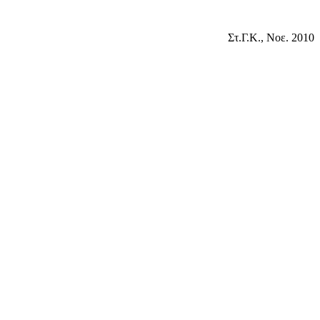
Στ.Γ.Κ., Νοε. 2010