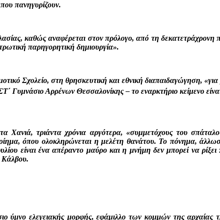
που πανηγυρίζουν.
ασίας, καθώς αναφέρεται στον πρόλογο, από τη δεκατετράχρονη π
υτρωτική παρηγορητική δημιουργία».
τικό Σχολείο, στη θρησκευτική και εθνική διαπαιδαγώγηση, «για μ
Τ΄ Γυμνάσιο Αρρένων Θεσσαλονίκης – το εναρκτήριο κείμενο είνα
τα Χανιά, τριάντα χρόνια αργότερα, «συμμετόχους του σπάταλο
ποίημα, όπου ολοκληρώνεται η μελέτη θανάτου. Το πόνημα, άλλωστ
ίου είναι ένα απέραντο μαύρο και η μνήμη δεν μπορεί να ρίξει π
α Κάλβου.
σιο ύμνο ελεγειακής μορφής, εφάμιλλο των κομμών της αρχαίας τ