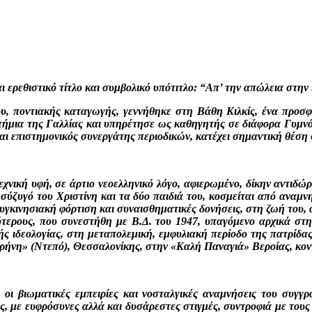
ερεθιστικό τίτλο και συμβολικό υπότιτλο: “Απ’ την απώλεια στην
ου, ποντιακής καταγωγής, γεννήθηκε στη Βάθη Κιλκίς, ένα προσ
τήμια της Γαλλίας και υπηρέτησε ως καθηγητής σε διάφορα Γυμνάσ
αι επιστημονικός συνεργάτης περιοδικών, κατέχει σημαντική θέση
εχνική υφή, σε άρτιο νεοελληνικό λόγο, αφιερωμένο, δίκην αντιδώρ
ύζυγό του Χριστίνη και τα δύο παιδιά του, κοσμείται από αναμνη
κινησιακή φόρτιση και συναισθηματικές δονήσεις, στη ζωή του, απ
εότερους, που συνεστήθη με Β.Δ. του 1947, υπαγόμενο αρχικά στ
 ιδεολογίας, στη μεταπολεμική, εμφυλιακή περίοδο της πατρίδας 
Ειρήνη» (Ντεπό), Θεσσαλονίκης, στην «Καλή Παναγιά» Βεροίας, κον
ο, οι βιωματικές εμπειρίες και νοσταλγικές αναμνήσεις του συγγ
ς, με ευφρόσυνες αλλά και δυσάρεστες στιγμές, συντροφιά με του