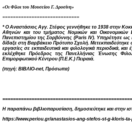
«Οι Φίλοι του Μουσείου Γ. Δροσίνη»
=============================
* Ο Αναστάσιος Αγγ. Στέφος γεννήθηκε το 1938 στην Κοκκ
Αθηνών και του τμήματος Νομικών και Οικονομικών 
Πανεπιστημίου της Σορβόννης (Paris IV). Υπηρέτησε ως 
δίδαξε στη Βαρβάκειο Πρότυπο Σχολή. Μετεκπαιδεύτηκε σ
εργασίες σε εκπαιδευτικά και φιλολογικά περιοδικά, και
εκλέχθηκε Πρόεδρος της Πανελλήνιας Ένωσης Φιλολό
Επιμορφωτικού Κέντρου (Π.Ε.Κ.) Πειραιά.
(πηγή:
ΒΙΒΛΙΟ-net,
Πρόσωπα
)
================================================
Η παραπάνω βιβλιοπαρυσίαση, δημοσιεύτηκε και στην ισ
https://www.periou.gr/anastasios-ang-stefos-st-g-kloris-ta