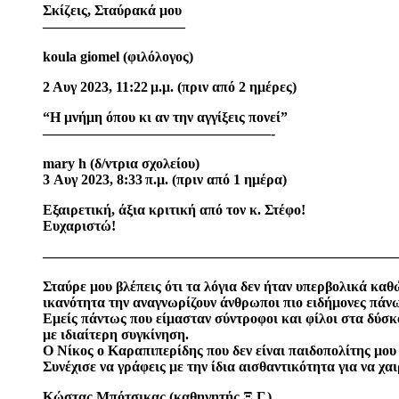
Σκίζεις, Σταύρακά μου
——————————
koula giomel (φιλόλογος)
2 Αυγ 2023, 11:22 μ.μ. (πριν από 2 ημέρες)
“Η μνήμη όπου κι αν την αγγίξεις πονεί”
————————————————-
mary h (δ/ντρια σχολείου)
3 Αυγ 2023, 8:33 π.μ. (πριν από 1 ημέρα)
Εξαιρετική, άξια κριτική από τον κ. Στέφο!
Ευχαριστώ!
—————————————————————————
Σταύρε μου βλέπεις ότι τα λόγια δεν ήταν υπερβολικά καθ
ικανότητα την αναγνωρίζουν άνθρωποι πιο ειδήμονες πάνω 
Εμείς πάντως που είμασταν σύντροφοι και φίλοι στα δύσκ
με ιδιαίτερη συγκίνηση.
Ο Νίκος ο Καραπιπερίδης που δεν είναι παιδοπολίτης μου
Συνέχισε να γράφεις με την ίδια αισθαντικότητα για να χαι
Κώστας Μπότσικας (καθηγητής Ξ.Γ.)