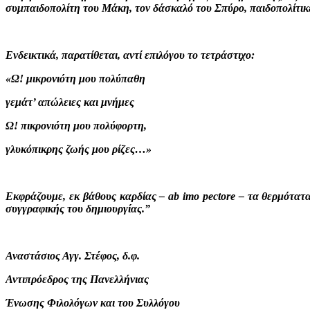
συμπαιδοπολίτη του Μάκη, τον δάσκαλό του Σπύρο, παιδοπολίτικε
Ενδεικτικά, παρατίθεται, αντί επιλόγου το τετράστιχο:
«Ω! μικρονιότη μου πολύπαθη
γεμάτ’ απώλειες και μνήμες
Ω! πικρονιότη μου πολύφορτη,
γλυκόπικρης ζωής μου ρίζες…»
Εκφράζουμε, εκ βάθους καρδίας – ab imo pectore – τα θερμότατ
συγγραφικής του δημιουργίας.”
Αναστάσιος Αγγ. Στέφος, δ.φ.
Αντιπρόεδρος της Πανελλήνιας
Ένωσης Φιλολόγων και του Συλλόγου