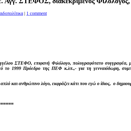
στ. Αγγ. ΣΤΕΦΟΣ, διακεκριμένος Φιλόλογος
ιδοπολίτικα
|
1 comment
γγέλου ΣΤΕΦΟ, επιφανή Φιλόλογο, πολυγραφότατο
συγγραφέα, 
πό το 1999 Πρόεδρο της ΠΕΦ κ.λπ.,- για τη γενναιόδωρη, συμπ
απλό και ανθρώπινο λόγο, εκφράζει κάτι που εγώ ο ίδιος, ο δημι
======