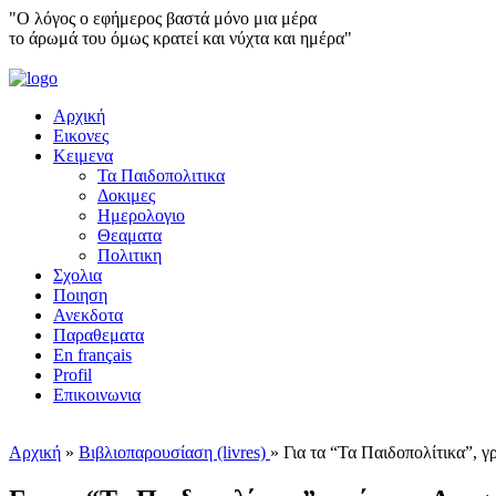
"Ο λόγος ο εφήμερος βαστά μόνο μια μέρα
το άρωμά του όμως κρατεί και νύχτα και ημέρα"
Αρχική
Εικονες
Κειμενα
Τα Παιδοπολιτικα
Δοκιμες
Ημερολογιο
Θεαματα
Πολιτικη
Σχολια
Ποιηση
Ανεκδοτα
Παραθεματα
En français
Profil
Επικοινωνια
Αρχική
»
Βιβλιοπαρουσίαση (livres)
»
Για τα “Τα Παιδοπολίτικα”, 