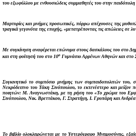
του εξωφύλλου με ενθουσιώδεις συμμαθητές του στην παιδόπολη 
Μαρτυρίες και μνήμες προσωπικές, πόρρω απέχουσες της μυθοπλ
τραγικά γεγονότα της εποχής, «μετατρέποντας τις απώλειες σε λ
Με συγκίνηση αναφέρεται επώνυμα στους δασκάλους του στο Δημο
ο
και στη φοίτησή του στο 10
Γυμνάσιο Αρρένων Αθηνών και στο Σ
Συγκινητικό το συμπόσιο μνήμης των συμπαιδοπολιτών του, σ
Νεκρόδειπνο του Τάκη Σινόπουλου, το εκτενέστερο και μείζον 
ποιητών: Μ. Αναγνωστάκη, με τη ρήση του «Το χρώμα του Εμφυλ
Σινόπουλου, Νικ. Βρεττάκου, Γ. Στρατήγη, Ι. Γρυπάρη και Ανδρέ
Το βιβλίο ολοκληρώνεται με το Υστερόγραφο Μνημοσύνης, εξαί