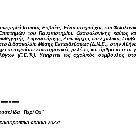
ινομηλιά Ιστιαίας Ευβοίας. Είναι πτυχιούχος του Φιλολο
Επιστημών του Πανεπιστημίου Θεσσαλονίκης καθώς κα
καθηγητής, Γυμνασιάρχης, Λυκειάρχης και Σχολικός Σύμβ
το Διδασκαλείο Μέσης Εκπαιδεύσεως (Δ.Μ.Ε.), στην Αθήνα 
 έχει μεταφράσει επιστημονικές μελέτες και άρθρα από τα 
γων (Π.Ε.Φ.). Υπηρετεί ως σχολικός σύμβουλος στον 
========
τοσελίδα “Περί Ου”
-paidopolitika-chania-2023/