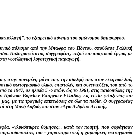
 καταλλαγή”, το εξαιρετικό πόνημα του ομώνυμου δημιουργού.
φυγικό πόλισμα από την Μπάφρα του Πόντου, σπούδασε Γαλλική
ια. Πολυγραφότατος συγγραφέας, πεζού και ποιητικού έργου, με
 στη νεοελληνική λογοτεχνική παραγωγή.
ου, στην πονεμένη μάνα του, την αδελφή του, στον ελληνικό λαό,
στικό φωτογραφικό υλικό, επιστολές και συνεντεύξεις του από το
ό το 1947, σε ηλικία 5 ½ ετών, ώς το 1961, στις παιδοπόλεις της
ην Πρόνοια Βορείων Επαρχιών Ελλάδος, ως εστία φιλοξενίας και
μας, με τις τραγικές επιπτώσεις σε όλα τα πεδία. Ο συγγραφέας
τά στη Μονή Δοβρά, και στον «Άγιο Ανδρέα» Αττικής.
ραφέα, «γλυκόπικρες θύμησες», κατά τον ποιητή, που σφράγισαν
ς συμπαιδοπολίτες του – χαρακτηριστική η χαρούμενη φωτογραφία