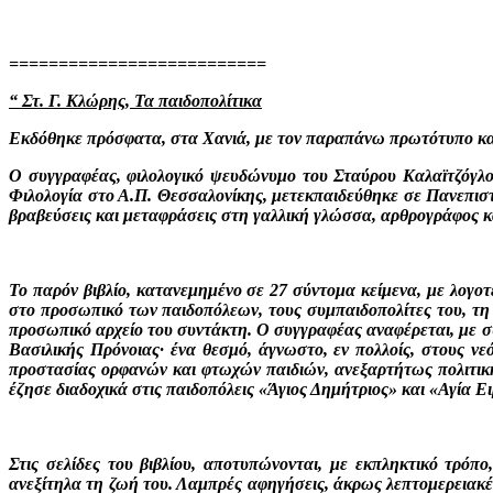
==========================
“ Στ. Γ. Κλώρης, Τα παιδοπολίτικα
Εκδόθηκε πρόσφατα, στα Χανιά, με τον παραπάνω πρωτότυπο και 
Ο συγγραφέας, φιλολογικό ψευδώνυμο του Σταύρου Καλαϊτζόγλ
Φιλολογία στο Α.Π. Θεσσαλονίκης, μετεκπαιδεύθηκε σε Πανεπισ
βραβεύσεις και μεταφράσεις στη γαλλική γλώσσα, αρθρογράφος κ
Το παρόν βιβλίο, κατανεμημένο σε 27 σύντομα κείμενα, με λογοτ
στο προσωπικό των παιδοπόλεων, τους συμπαιδοπολίτες του, τη σ
προσωπικό αρχείο του συντάκτη. Ο συγγραφέας αναφέρεται, με συγ
Βασιλικής Πρόνοιας· ένα θεσμό, άγνωστο, εν πολλοίς, στους ν
προστασίας ορφανών και φτωχών παιδιών, ανεξαρτήτως πολιτικής
έζησε διαδοχικά στις παιδοπόλεις «Άγιος Δημήτριος» και «Αγία 
Στις σελίδες του βιβλίου, αποτυπώνονται, με εκπληκτικό τρόπ
ανεξίτηλα τη ζωή του. Λαμπρές αφηγήσεις, άκρως λεπτομερειακέ