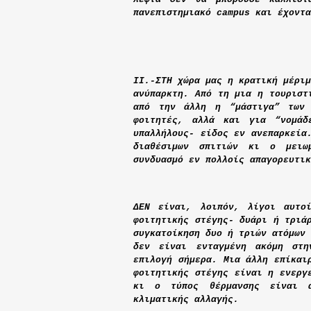
πανεπιστημιακό
campus
και έχοντα
ΙΙ.-ΣΤΗ χώρα μας η κρατική μέριμ
ανύπαρκτη. Από τη μια η τουριστ
από την άλλη η “μάστιγα” τω
φοιτητές
,
αλλά και για “νομάδε
υπαλλήλους
-
είδος εν ανεπαρκεία
διαθέσιμων σπιτιών κι ο μειω
συνδυασμό εν πολλοίς απαγορευτικ
ΔΕΝ είναι, λοιπόν, λίγοι αυτο
φοιτητικής στέγης- δυάρι ή τριά
συγκατοίκηση δυο ή τριών ατόμων 
δεν είναι ενταγμένη ακόμη στη
επιλογή σήμερα. Μια άλλη επίκαι
φοιτητικής στέγης είναι η ενεργ
κι ο τύπος θέρμανσης είναι α
κλιματικής αλλαγής.