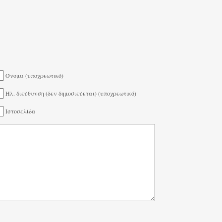
Όνομα (υποχρεωτικό)
Ηλ. διεύθυνση (δεν δημοσιεύεται) (υποχρεωτικό)
Ιστοσελίδα