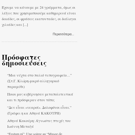
Έχουμε να κάνουμε με 24 γράμματα, όμως οι
λέξεις που χρησιμοποιούμε καθημερινά είναι
δεκάδες, οι φράσεις εκατονταδες, οι διάλογοι
χιλιάδες και [...]
Περισσότερα...
Πρόσφατες
δημοσιεύσεις
“Μια νύχτα στο παλιό τυπογραφείο…”
(Στ.Γ. Κλώρη-μικρό αλληγορικό
παραμύθι)
Ποιοι μας κυβέρνησαν μεταπολιτευτικά
και τι πρόσφεραν στον τόπο;
“Δεν εἶναι «νεαροί». Δολοφόνοι εἶναι.”
(Γράφει η κα Αθηνά ΚΑΚΟΥΡΗ)
Αθηνά Κακούρη: Άγνωστες πτυχές του
Ιωάννη Μεταξά
“Festum pi”: Une soiree au “Musee de