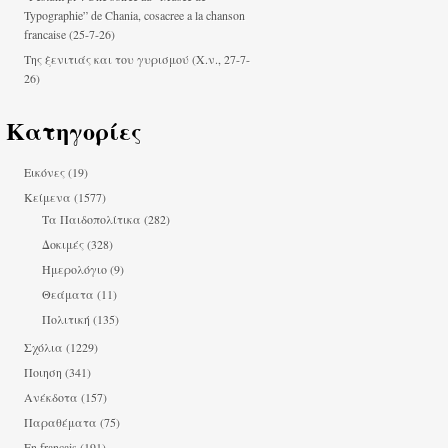
Typographie” de Chania, cosacree a la chanson
francaise (25-7-26)
Της ξενιτιάς και του γυρισμού (Χ.ν., 27-7-
26)
Κατηγορίες
Εικόνες
(19)
Κείμενα
(1577)
Τα Παιδοπολίτικα
(282)
Δοκιμές
(328)
Ημερολόγιο
(9)
Θεάματα
(11)
Πολιτική
(135)
Σχόλια
(1229)
Ποιηση
(341)
Ανέκδοτα
(157)
Παραθέματα
(75)
En français
(191)