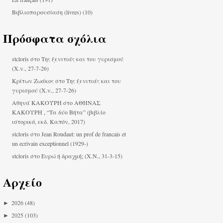
Βιβλιοπαρουσίαση (livres)
(10)
Πρόσφατα σχόλια
stcloris
στο
Της ξενιτιάς και του γυρισμού
(Χ.ν., 27-7-26)
Κρίτων Ζωάκος στο
Της ξενιτιάς και του
γυρισμού (Χ.ν., 27-7-26)
Αθηνά ΚΑΚΟΎΡΗ
στο
ΑΘΗΝΑΣ
ΚΑΚΟΥΡΗ , “Τα δύο Βήτα” (βιβλίο
ιστορικό, εκδ. Καπόν, 2017)
stcloris
στο
Jean Roudaut: un prof de francais et
un ecrivain exceptionnel (1929-)
stcloris
στο
Ευρώ ή δραχμή; (Χ.Ν., 31-3-15)
Αρχείο
►
2026
(48)
►
2025
(103)