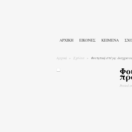
ΑΡΧΙΚΉ
ΕΙΚΟΝΕΣ
ΚΕΙΜΕΝΑ
ΣΧΟ
Αρχική
»
Σχόλια
»
Φοιτητική στέγη: διαχρονικ
Φο
πρ
Posted
o