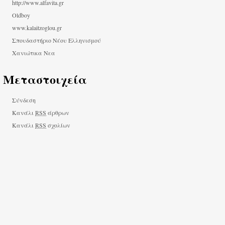
http://www.alfavita.gr
Oldboy
www.kalaitzoglou.gr
Σπουδαστήριο Νέου Ελληνισμού
Χανιώτικα Νεα
Μεταστοιχεία
Σύνδεση
Κανάλι
RSS
άρθρων
Κανάλι
RSS
σχολίων