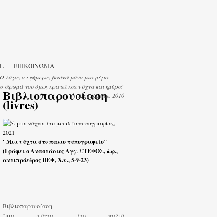
IL
ΕΠΙΚΟΙΝΩΝΙΑ
"Ο λόγος ο εφήμερος βαστά μόνο μια μέρα
το άρωμά του όμως κρατεί και νύχτα και ημέρα"
Βιβλιοπαρουσίαση
Στ.Γ.Κ., Νοε. 2010
(livres)
‘ Μια νύχτα στο παλιο τυπογραφείο”
(Γράφει ο Αναστάσιος Αγγ. ΣΤΕΦΟΣ, δ.φ.,
αντιπρόεδρος ΠΕΦ, Χ.ν., 5-9-23)
Βιβλιοπαρουσίαση
“μια νύχτα στο παλιό