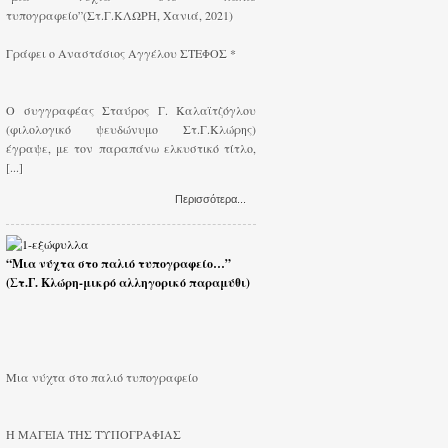
τυπογραφείο”(Στ.Γ.ΚΛΩΡΗ, Χανιά, 2021)
Γράφει ο Αναστάσιος Αγγέλου ΣΤΕΦΟΣ *
Ο συγγραφέας Σταύρος Γ. Καλαϊτζόγλου
(φιλολογικό ψευδώνυμο Στ.Γ.Κλώρης)
έγραψε, με τον παραπάνω ελκυστικό τίτλο,
[...]
Περισσότερα...
“Μια νύχτα στο παλιό τυπογραφείο…”
(Στ.Γ. Κλώρη-μικρό αλληγορικό παραμύθι)
Μια νύχτα στο παλιό τυπογραφείο
Η ΜΑΓΕΙΑ ΤΗΣ ΤΥΠΟΓΡΑΦΙΑΣ