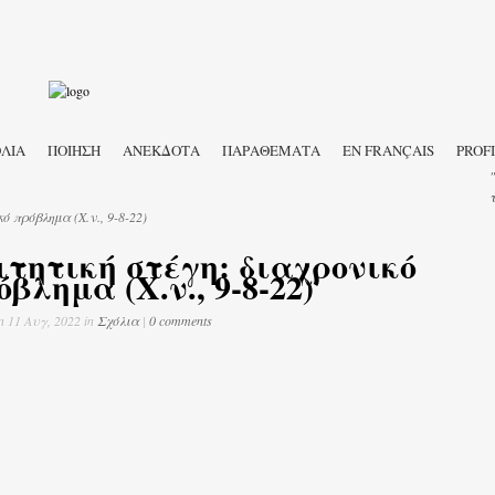
ΛΙΑ
ΠΟΙΗΣΗ
ΑΝΕΚΔΟΤΑ
ΠΑΡΑΘΕΜΑΤΑ
EN FRANÇAIS
PROF
ό πρόβλημα (Χ.ν., 9-8-22)
ιτητική στέγη: διαχρονικό
όβλημα (Χ.ν., 9-8-22)
n 11 Αυγ, 2022 in
Σχόλια
|
0 comments