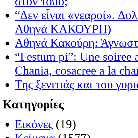
στον τόπο;
“Δεν εἶναι «νεαροί». Δολ
Αθηνά ΚΑΚΟΥΡΗ)
Αθηνά Κακούρη: Άγνωστε
“Festum pi”: Une soiree
Chania, cosacree a la cha
Της ξενιτιάς και του γυρ
Κατηγορίες
Εικόνες
(19)
Κείμενα
(1577)