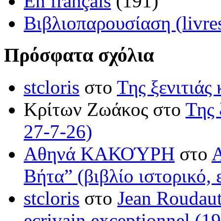
En français
(191)
Βιβλιοπαρουσίαση (livre
Πρόσφατα σχόλια
stcloris
στο
Της ξενιτιάς 
Κρίτων Ζωάκος στο
Της 
27-7-26)
Αθηνά ΚΑΚΟΎΡΗ
στο
Βήτα” (βιβλίο ιστορικό, 
stcloris
στο
Jean Roudaut:
ecrivain exceptionnel (1