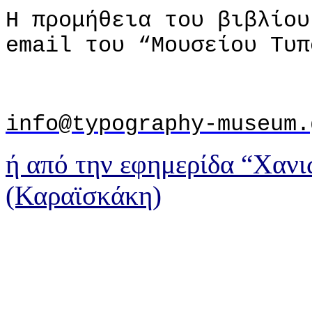
Η προμήθεια του βιβλίο
email του “Μουσείου Τυπ
info@typography-museum.
ή από την εφημερίδα “Χανι
(Καραϊσκάκη)