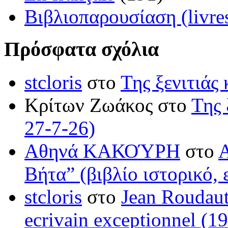
Βιβλιοπαρουσίαση (livre
Πρόσφατα σχόλια
stcloris
στο
Της ξενιτιάς 
Κρίτων Ζωάκος στο
Της 
27-7-26)
Αθηνά ΚΑΚΟΎΡΗ
στο
Βήτα” (βιβλίο ιστορικό, 
stcloris
στο
Jean Roudaut:
ecrivain exceptionnel (1