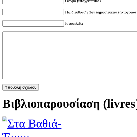
Όνομα (υποχρεωτικό)
Ηλ. διεύθυνση (δεν δημοσιεύεται) (υποχρεωτ
Ιστοσελίδα
Βιβλιοπαρουσίαση (livres