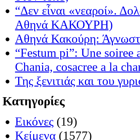
“Δεν εἶναι «νεαροί». Δολ
Αθηνά ΚΑΚΟΥΡΗ)
Αθηνά Κακούρη: Άγνωστε
“Festum pi”: Une soiree
Chania, cosacree a la cha
Της ξενιτιάς και του γυρ
Κατηγορίες
Εικόνες
(19)
Κείμενα
(1577)