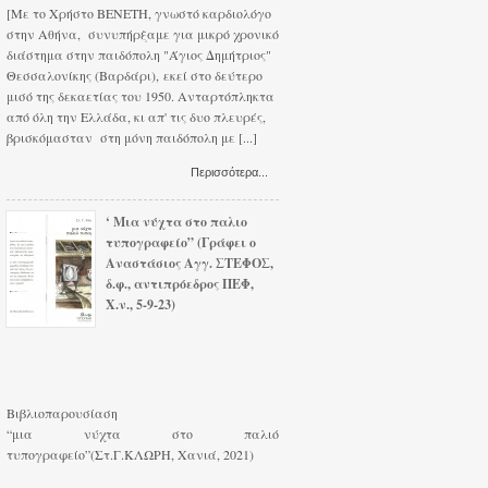
[Με το Χρήστο ΒΕΝΕΤΗ, γνωστό καρδιολόγο
στην Αθήνα, συνυπήρξαμε για μικρό χρονικό
διάστημα στην παιδόπολη "Άγιος Δημήτριος"
Θεσσαλονίκης (Βαρδάρι), εκεί στο δεύτερο
μισό της δεκαετίας του 1950. Ανταρτόπληκτα
από όλη την Ελλάδα, κι απ' τις δυο πλευρές,
βρισκόμασταν στη μόνη παιδόπολη με [...]
Περισσότερα...
‘ Μια νύχτα στο παλιο
τυπογραφείο” (Γράφει ο
Αναστάσιος Αγγ. ΣΤΕΦΟΣ,
δ.φ., αντιπρόεδρος ΠΕΦ,
Χ.ν., 5-9-23)
Βιβλιοπαρουσίαση
“μια νύχτα στο παλιό
τυπογραφείο”(Στ.Γ.ΚΛΩΡΗ, Χανιά, 2021)