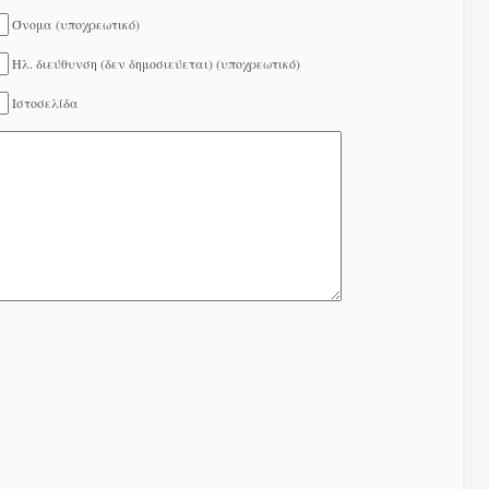
Όνομα (υποχρεωτικό)
Ηλ. διεύθυνση (δεν δημοσιεύεται) (υποχρεωτικό)
Ιστοσελίδα