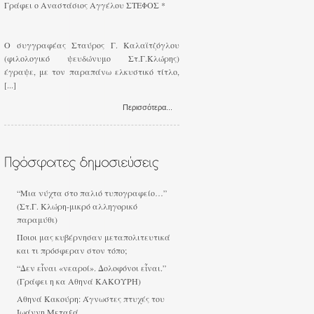
Γράφει ο Αναστάσιος Αγγέλου ΣΤΕΦΟΣ *
Ο συγγραφέας Σταύρος Γ. Καλαϊτζόγλου
(φιλολογικό ψευδώνυμο Στ.Γ.Κλώρης)
έγραψε, με τον παραπάνω ελκυστικό τίτλο,
[...]
Περισσότερα...
“Μια νύχτα στο παλιό τυπογραφείο…”
(Στ.Γ. Κλώρη-μικρό αλληγορικό
παραμύθι)
Ποιοι μας κυβέρνησαν μεταπολιτευτικά
και τι πρόσφεραν στον τόπο;
“Δεν εἶναι «νεαροί». Δολοφόνοι εἶναι.”
(Γράφει η κα Αθηνά ΚΑΚΟΥΡΗ)
Αθηνά Κακούρη: Άγνωστες πτυχές του
Ιωάννη Μεταξά