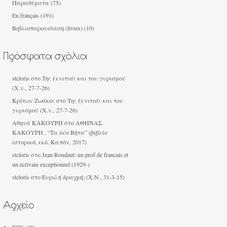
Παραθέματα
(75)
En français
(191)
Βιβλιοπαρουσίαση (livres)
(10)
stcloris
στο
Της ξενιτιάς και του γυρισμού
(Χ.ν., 27-7-26)
Κρίτων Ζωάκος στο
Της ξενιτιάς και του
γυρισμού (Χ.ν., 27-7-26)
Αθηνά ΚΑΚΟΎΡΗ
στο
ΑΘΗΝΑΣ
ΚΑΚΟΥΡΗ , “Τα δύο Βήτα” (βιβλίο
ιστορικό, εκδ. Καπόν, 2017)
stcloris
στο
Jean Roudaut: un prof de francais et
un ecrivain exceptionnel (1929-)
stcloris
στο
Ευρώ ή δραχμή; (Χ.Ν., 31-3-15)