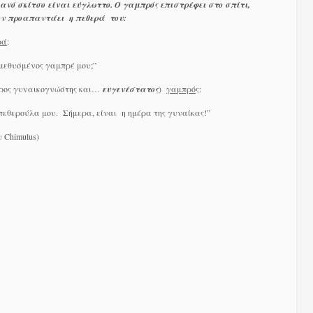
λανό σκίτσο είναι εύγλωττο. Ο γαμπρός επιστρέφει στο σπίτι,
ον προαπαντάει η πεθερά του:
ρά
:
μεθυσμένος γαμπρέ μου;”
ηρος γυναικογνώστης και…
ευγενέστατος
)
γαμπρό
ς:
εθερούλα μου. Σήμερα, είναι η ημέρα της γυναίκας!”
υ Chimulus)