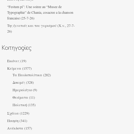
“Festum pi”: Une soiree au “Musee de
Typographie” de Chania, cosacree a la chanson
francaise (25-7-26)
Της ξενιτιάς και του γυρισμού (Χ.ν., 27-7-
26)
Εικόνες
(19)
Κείμενα
(1577)
Τα Παιδοπολίτικα
(282)
Δοκιμές
(328)
Ημερολόγιο
(9)
Θεάματα
(11)
Πολιτική
(135)
Σχόλια
(1229)
Ποιηση
(341)
Ανέκδοτα
(157)