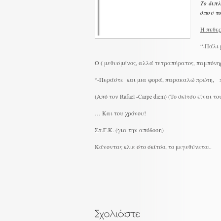
Το διπ
όπου τ
Η πεθε
“-Πάλι 
Ο ( μεθυσμένος, αλλά τετραπέρατος, παμπόν
“-Περάστε και μια φορά, παρακαλώ πρώτη, π
(Από τον Rafael -Carpe diem) (Το σκίτσο είναι το
… Και του χρόνου!
Στ.Γ.Κ. (για την απόδοση)
Κάνοντας κλικ στο σκίτσο, το μεγεθύνεται.