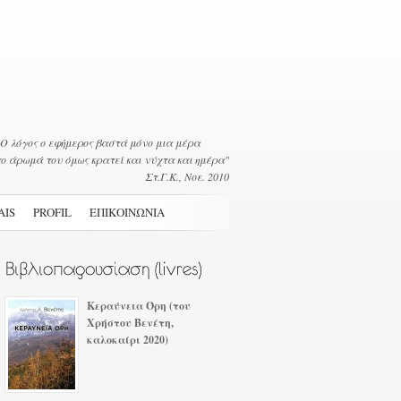
"Ο λόγος ο εφήμερος βαστά μόνο μια μέρα
το άρωμά του όμως κρατεί και νύχτα και ημέρα"
Στ.Γ.Κ., Νοε. 2010
AIS
PROFIL
ΕΠΙΚΟΙΝΩΝΙΑ
Κεραύνεια Όρη (του
Χρήστου Βενέτη,
καλοκαίρι 2020)