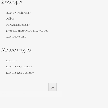
http://www.alfavita.gr
Oldboy
www.kalaitzoglou.gr
Σπουδαστήριο Νέου Ελληνισμού
Χανιώτικα Νεα
Σύνδεση
Κανάλι
RSS
άρθρων
Κανάλι
RSS
σχολίων