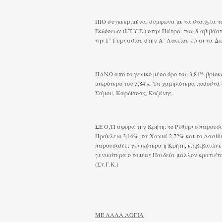
ΠΙΟ συγκεκριμένα, σύμφωνα με τα στοιχεία τ
Εκδόσεων (Ι.Τ.Υ.Ε.) στην Πάτρα, που διαβιβάσ
την Γ’ Γυμνασίου στην Α’ Λυκείου είναι τα Δω
ΠΑΝΩ από το γενικό μέσο όρο του 3,84% βρίσκο
μικρότερο του 3,84%. Τα χαμηλότερα ποσοστά 
Σάμου, Καρδίτσας, Κοζάνης.
ΣΕ Ο,ΤΙ αφορά την Κρήτη: το Ρέθυμνο παρουσιά
Ηράκλειο 3,16%, τα Χανιά 2,72% και το Λασίθι
παρουσιάζει γενικότερα η Κρήτη, επιβεβαιώνει
γενικότερα ο τομέας Παιδεία μάλλον κρατιέτα
(Στ.Γ.Κ.)
ΜΕ ΑΛΛΑ ΛΟΓΙΑ