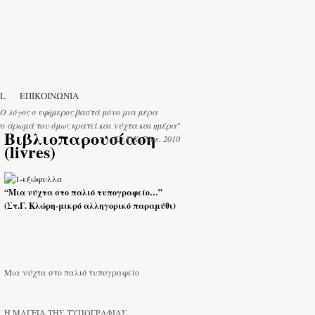
IL
ΕΠΙΚΟΙΝΩΝΙΑ
"Ο λόγος ο εφήμερος βαστά μόνο μια μέρα
το άρωμά του όμως κρατεί και νύχτα και ημέρα"
Βιβλιοπαρουσίαση
Στ.Γ.Κ., Νοε. 2010
(livres)
“Μια νύχτα στο παλιό τυπογραφείο…”
(Στ.Γ. Κλώρη-μικρό αλληγορικό παραμύθι)
Μια νύχτα στο παλιό τυπογραφείο
Η ΜΑΓΕΙΑ ΤΗΣ ΤΥΠΟΓΡΑΦΙΑΣ