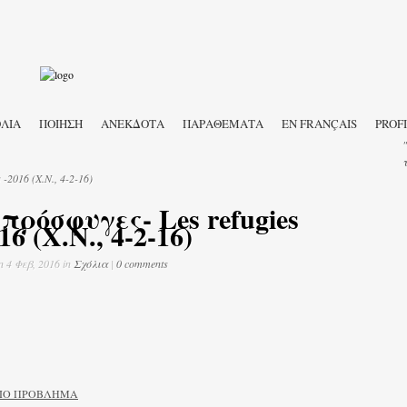
ΛΙΑ
ΠΟΙΗΣΗ
ΑΝΕΚΔΟΤΑ
ΠΑΡΑΘΕΜΑΤΑ
EN FRANÇAIS
PROF
-2016 (X.N., 4-2-16)
 πρόσφυγες- Les refugies
16 (X.N., 4-2-16)
n 4 Φεβ, 2016 in
Σχόλια
|
0 comments
ΜΙΟ ΠΡΟΒΛΗΜΑ