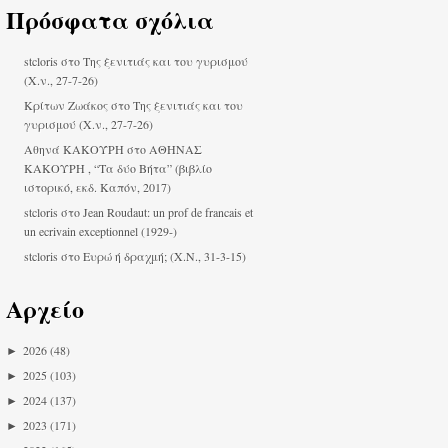
Πρόσφατα σχόλια
stcloris
στο
Της ξενιτιάς και του γυρισμού
(Χ.ν., 27-7-26)
Κρίτων Ζωάκος στο
Της ξενιτιάς και του
γυρισμού (Χ.ν., 27-7-26)
Αθηνά ΚΑΚΟΎΡΗ
στο
ΑΘΗΝΑΣ
ΚΑΚΟΥΡΗ , “Τα δύο Βήτα” (βιβλίο
ιστορικό, εκδ. Καπόν, 2017)
stcloris
στο
Jean Roudaut: un prof de francais et
un ecrivain exceptionnel (1929-)
stcloris
στο
Ευρώ ή δραχμή; (Χ.Ν., 31-3-15)
Αρχείο
►
2026
(48)
►
2025
(103)
►
2024
(137)
►
2023
(171)