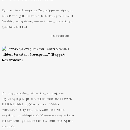
Έχουμε να κάνουμε με 24 γράμματα, όμως οι
λέξεις που χρησιμοποιούμε καθημερινά είναι
δεκάδες, οι φράσεις εκατονταδες, οι διάλογοι
χιλιάδες και [...]
Περισσότερα...
“Πότες θα κάμει ξεστεριά…” (Βαγγέλη
Κακατσάκη)
[Ο συγγραφέας, δάσκαλος, ποιητής και
σχολιογράφος -με τον τρόπο του- ΒΑΓΓΕΛΗΣ
ΚΑΚΑΤΣΑΚΗΣ, ξέρει να εκπλήσσει.
Μανιώδης "εργάτης"-μάλλον σπουδαίος
τεχνίτης του ελληνικού λόγου-καλλιεργεί και
προωθεί τα Γράμματα στα Χανιά, την Κρήτη,
παντού.