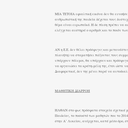
ΜΙΑ ΤΕΤΟΙΑ εφιαλτική εικόνα δεν θα ευνοήσει
ανθρωπιστική της παιδεία δέχεται τους δυστυ
θέμα είναι ευρωπαϊκό. Η δε πίεση πρέπει να α
ελέγχεται αυστηρά ο αριθμός και το ποιόν τω
ΑΝ η Ε.Ε. δεν θέλει πρόσφυγες και μετανάστες
πλανήτη) να σταματήσει πιέζοντας τους συμμά
υπάρχουν πόλεμοι, θα υπάρχουν και πρόσφυγε
να οργανώσει τα κράτη-μέλη της, έτσι ώστε ν
Διαφορετικά, δεν της μένει παρά να αυτοδιαλυ
ΜΑΘΗΤΙΚΗ ΔΙΑΡΡΟΗ
ΗΛΘΑΝ στο φως πρόσφατα στοιχεία σχετικά με
Παιδείας, το ποσοστό των μαθητών που το 2014
στην Α’ Λυκείου, ανέρχεται, κατά μέσο όρο, στ