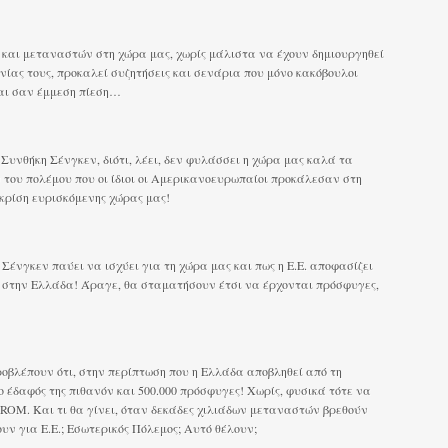
αι μεταναστών στη χώρα μας, χωρίς μάλιστα να έχουν δημιουργηθεί
νίας τους, προκαλεί συζητήσεις και σενάρια που μόνο κακόβουλοι
αι σαν έμμεση πίεση…
 Συνθήκη Σένγκεν, διότι, λέει, δεν φυλάσσει η χώρα μας καλά τα
 του πολέμου που οι ίδιοι οι Αμερικανοευρωπαίοι προκάλεσαν στη
κρίση ευρισκόμενης χώρας μας!
ένγκεν παύει να ισχύει για τη χώρα μας και πως η Ε.Ε. αποφασίζει
ι στην Ελλάδα! Άραγε, θα σταματήσουν έτσι να έρχονται πρόσφυγες,
οβλέπουν ότι, στην περίπτωση που η Ελλάδα αποβληθεί από τη
ο έδαφός της πιθανόν και 500.000 πρόσφυγες! Χωρίς, φυσικά τότε να
YROM. Και τι θα γίνει, όταν δεκάδες χιλιάδων μεταναστών βρεθούν
υν για Ε.Ε.; Εσωτερικός Πόλεμος; Αυτό θέλουν;