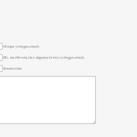
Όνομα (υποχρεωτικό)
Ηλ. διεύθυνση (δεν δημοσιεύεται) (υποχρεωτικό)
Ιστοσελίδα