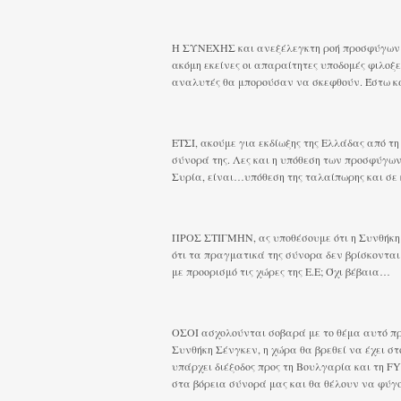
Η ΣΥΝΕΧΗΣ και ανεξέλεγκτη ροή προσφύγων κ
ακόμη εκείνες οι απαραίτητες υποδομές φιλοξε
αναλυτές θα μπορούσαν να σκεφθούν. Έστω κ
ΕΤΣΙ, ακούμε για εκδίωξης της Ελλάδας από τη
σύνορά της. Λες και η υπόθεση των προσφύγων
Συρία, είναι…υπόθεση της ταλαίπωρης και σε 
ΠΡΟΣ ΣΤΙΓΜΗΝ, ας υποθέσουμε ότι η Συνθήκη Σ
ότι τα πραγματικά της σύνορα δεν βρίσκοντα
με προορισμό τις χώρες της Ε.Ε; Όχι βέβαια…
ΟΣΟΙ ασχολούνται σοβαρά με το θέμα αυτό πρ
Συνθήκη Σένγκεν, η χώρα θα βρεθεί να έχει στ
υπάρχει διέξοδος προς τη Βουλγαρία και τη F
στα βόρεια σύνορά μας και θα θέλουν να φύγο