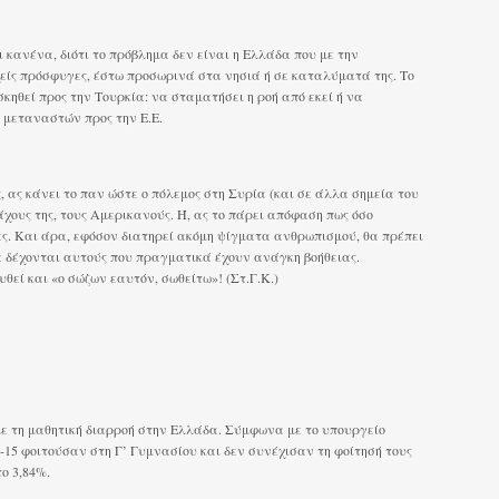
 κανένα, διότι το πρόβλημα δεν είναι η Ελλάδα που με την
χείς πρόσφυγες, έστω προσωρινά στα νησιά ή σε καταλύματά της. Το
σκηθεί προς την Τουρκία: να σταματήσει η ροή από εκεί ή να
ν μεταναστών προς την Ε.Ε.
, ας κάνει το παν ώστε ο πόλεμος στη Συρία (και σε άλλα σημεία του
χους της, τους Αμερικανούς. Ή, ας το πάρει απόφαση πως όσο
ς. Και άρα, εφόσον διατηρεί ακόμη ψίγματα ανθρωπισμού, θα πρέπει
α δέχονται αυτούς που πραγματικά έχουν ανάγκη βοήθειας.
θεί και «ο σώζων εαυτόν, σωθείτω»! (Στ.Γ.Κ.)
 τη μαθητική διαρροή στην Ελλάδα. Σύμφωνα με το υπουργείο
-15 φοιτούσαν στη Γ’ Γυμνασίου και δεν συνέχισαν τη φοίτησή τους
ο 3,84%.