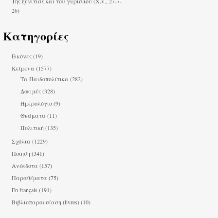
Της ξενιτιάς και του γυρισμού (Χ.ν., 27-7-
26)
Κατηγορίες
Εικόνες
(19)
Κείμενα
(1577)
Τα Παιδοπολίτικα
(282)
Δοκιμές
(328)
Ημερολόγιο
(9)
Θεάματα
(11)
Πολιτική
(135)
Σχόλια
(1229)
Ποιηση
(341)
Ανέκδοτα
(157)
Παραθέματα
(75)
En français
(191)
Βιβλιοπαρουσίαση (livres)
(10)