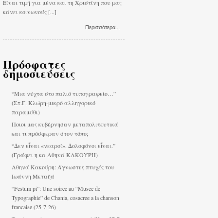
Είναι τιμή για μένα και τη Χριστίνη που μας
κάνει κοινωνούς [...]
Περισσότερα...
Πρόσφατες
δημοσιεύσεις
“Μια νύχτα στο παλιό τυπογραφείο…”
(Στ.Γ. Κλώρη-μικρό αλληγορικό
παραμύθι)
Ποιοι μας κυβέρνησαν μεταπολιτευτικά
και τι πρόσφεραν στον τόπο;
“Δεν εἶναι «νεαροί». Δολοφόνοι εἶναι.”
(Γράφει η κα Αθηνά ΚΑΚΟΥΡΗ)
Αθηνά Κακούρη: Άγνωστες πτυχές του
Ιωάννη Μεταξά
“Festum pi”: Une soiree au “Musee de
Typographie” de Chania, cosacree a la chanson
francaise (25-7-26)