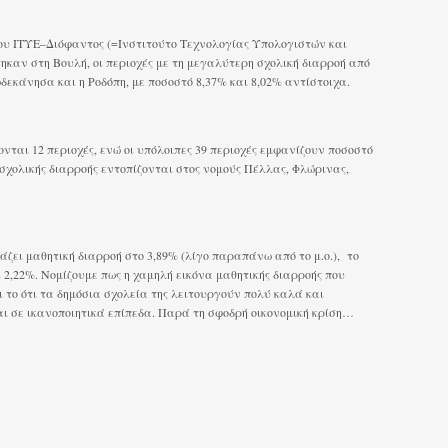
ου ΙΤΥΕ–Διόφαντος (=Ινστιτούτο Τεχνολογίας Υπολογιστών και
τηκαν στη Βουλή, οι περιοχές με τη μεγαλύτερη σχολική διαρροή από
δεκάνησα και η Ροδόπη, με ποσοστό 8,37% και 8,02% αντίστοιχα.
νται 12 περιοχές, ενώ οι υπόλοιπες 39 περιοχές εμφανίζουν ποσοστό
σχολικής διαρροής εντοπίζονται στος νομούς Πέλλας, Φλώρινας,
ζει μαθητική διαρροή στο 3,89% (λίγο παραπάνω από το μ.ο.), το
 2,22%. Νομίζουμε πως η χαμηλή εικόνα μαθητικής διαρροής που
 το ότι τα δημόσια σχολεία της λειτουργούν πολύ καλά και
ι σε ικανοποιητικά επίπεδα. Παρά τη σφοδρή οικονομική κρίση…