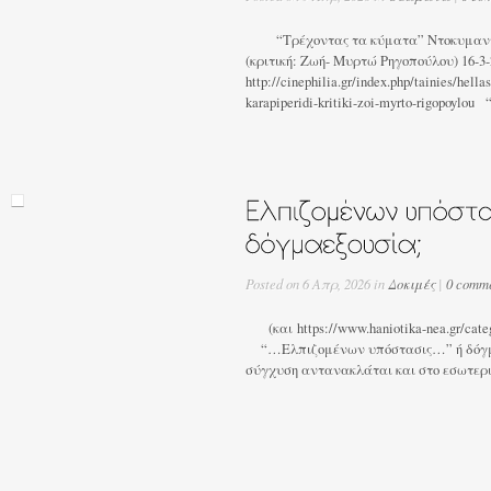
“Τρέχοντας τα κύματα” Ντοκυμαντέ
(κριτική: Ζωή- Μυρτώ Ρηγοπούλου) 16-3-
http://cinephilia.gr/index.php/tainies/hell
karapiperidi-kritiki-zoi-myrto-rigopoylou 
Posted on 6 Απρ, 2026 in
Δοκιμές
|
0 comm
(και https://www.haniotika-nea.gr/catego
“…Ελπιζομένων υπόστασις…” ή δόγμ
σύγχυση αντανακλάται και στο εσωτερικό