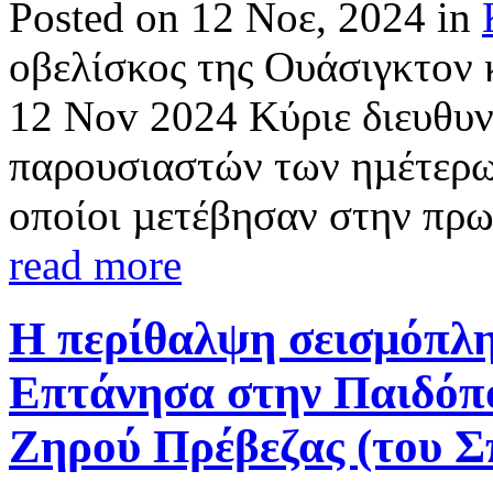
Posted on 12 Νοε, 2024 in
οβελίσκος της Ουάσιγκτον
12 Nov 2024 Kύριε διευθυντ
παρουσιαστών των ηµέτερω
οποίοι µετέβησαν στην πρω
read more
Η περίθαλψη σεισμόπλη
Επτάνησα στην Παιδόπο
Ζηρού Πρέβεζας (του Σ