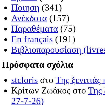
Ποιηση
(341)
Ανέκδοτα
(157)
Παραθέματα
(75)
En français
(191)
Βιβλιοπαρουσίαση (livre
Πρόσφατα σχόλια
stcloris
στο
Της ξενιτιάς 
Κρίτων Ζωάκος στο
Της 
27-7-26)