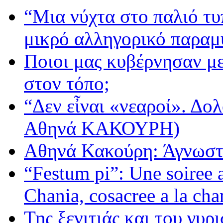
“Μια νύχτα στο παλιό τ
μικρό αλληγορικό παραμ
Ποιοι μας κυβέρνησαν με
στον τόπο;
“Δεν εἶναι «νεαροί». Δολ
Αθηνά ΚΑΚΟΥΡΗ)
Αθηνά Κακούρη: Άγνωστε
“Festum pi”: Une soiree
Chania, cosacree a la cha
Της ξενιτιάς και του γυρ