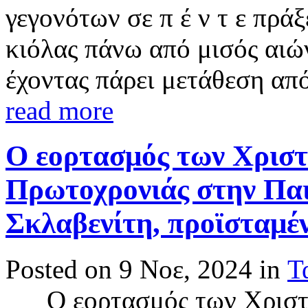
γεγονότων σε π έ ν τ ε πρ
κιόλας πάνω από μισός αιών
έχοντας πάρει μετάθεση από
read more
Ο εορτασμός των Χριστ
Πρωτοχρονιάς στην Παι
Σκλαβενίτη, προϊσταμέ
Posted on 9 Νοε, 2024 in
Τ
Ο εορτασμός των Χριστου