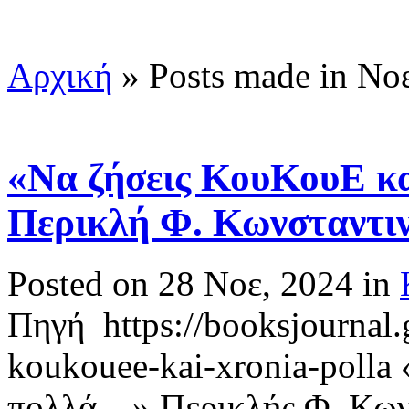
Αρχική
»
Posts made in Νο
«Να ζήσεις ΚουΚουΕ κα
Περικλή Φ. Κωνσταντι
Posted on 28 Νοε, 2024 in
Πηγή https://booksjournal.
koukouee-kai-xronia-polla
πολλά…» Περικλής Φ. Κωνσ